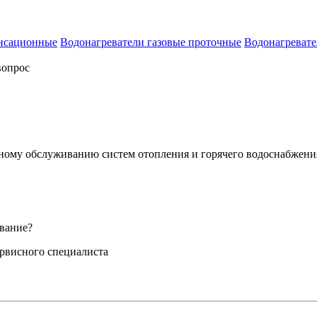
енсационные
Водонагреватели газовые проточные
Водонагревате
вопрос
сному обслуживанию систем отопления и горячего водоснабжени
вание?
ервисного специалиста