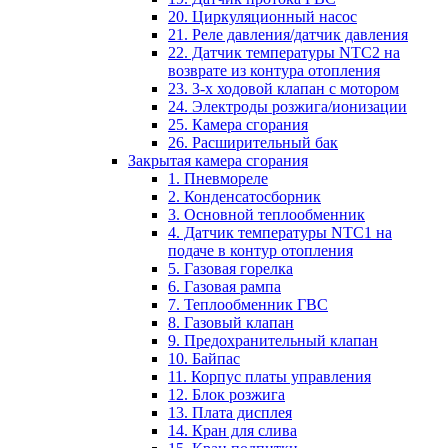
20. Циркуляционный насос
21. Реле давления/датчик давления
22. Датчик температуры NTC2 на
возврате из контура отопления
23. 3-х ходовой клапан с мотором
24. Электроды розжига/ионизации
25. Камера сгорания
26. Расширительный бак
Закрытая камера сгорания
1. Пневмореле
2. Конденсатосборник
3. Основной теплообменник
4. Датчик температуры NTC1 на
подаче в контур отопления
5. Газовая горелка
6. Газовая рампа
7. Теплообменник ГВС
8. Газовый клапан
9. Предохранительный клапан
10. Байпас
11. Корпус платы управления
12. Блок розжига
13. Плата дисплея
14. Кран для слива