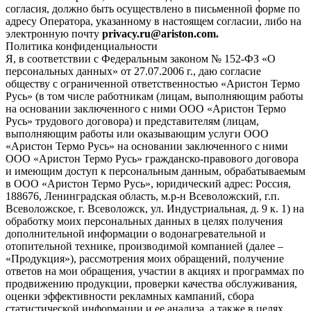
согласия, должно быть осуществлено в письменной форме по
адресу Оператора, указанному в настоящем согласии, либо на
электронную почту
privacy.ru@ariston.com.
Политика конфиденциальности
Я, в соответствии с Федеральным законом № 152-ФЗ «О
персональных данных» от 27.07.2006 г., даю согласие
обществу с ограниченной ответственностью «Аристон Термо
Русь» (в том числе работникам (лицам, выполняющим работы
на основании заключенного с ними ООО «Аристон Термо
Русь» трудового договора) и представителям (лицам,
выполняющим работы или оказывающим услуги ООО
«Аристон Термо Русь» на основании заключенного с ними
ООО «Аристон Термо Русь» гражданско-правового договора
и имеющим доступ к персональным данным, обрабатываемым
в ООО «Аристон Термо Русь», юридический адрес: Россия,
188676, Ленинградская область, м.р-н Всеволожский, г.п.
Всеволожское, г. Всеволожск, ул. Индустриальная, д. 9 к. 1) на
обработку моих персональных данных в целях получения
дополнительной информации о водонагревательной и
отопительной технике, производимой компанией (далее –
«Продукция»), рассмотрения моих обращений, получение
ответов на мои обращения, участии в акциях и программах по
продвижению продукции, проверки качества обслуживания,
оценки эффективности рекламных кампаний, сбора
статистической информации и ее анализа, а также в целях