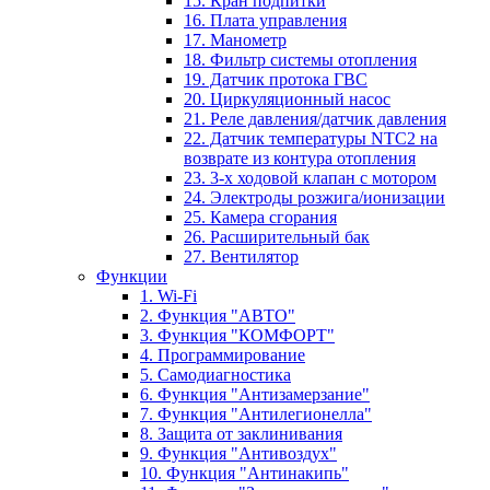
15. Кран подпитки
16. Плата управления
17. Манометр
18. Фильтр системы отопления
19. Датчик протока ГВС
20. Циркуляционный насос
21. Реле давления/датчик давления
22. Датчик температуры NTC2 на
возврате из контура отопления
23. 3-х ходовой клапан с мотором
24. Электроды розжига/ионизации
25. Камера сгорания
26. Расширительный бак
27. Вентилятор
Функции
1. Wi-Fi
2. Функция "АВТО"
3. Функция "КОМФОРТ"
4. Программирование
5. Самодиагностика
6. Функция "Антизамерзание"
7. Функция "Антилегионелла"
8. Защита от заклинивания
9. Функция "Антивоздух"
10. Функция "Антинакипь"