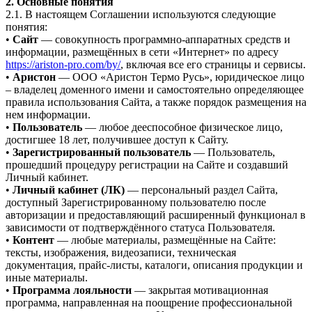
2. Основные понятия
2.1. В настоящем Соглашении используются следующие
понятия:
•
Сайт
— совокупность программно-аппаратных средств и
информации, размещённых в сети «Интернет» по адресу
https://ariston-pro.com/by/
, включая все его страницы и сервисы.
•
Аристон
— ООО «Аристон Термо Русь», юридическое лицо
– владелец доменного имени и самостоятельно определяющее
правила использования Сайта, а также порядок размещения на
нем информации.
•
Пользователь
— любое дееспособное физическое лицо,
достигшее 18 лет, получившее доступ к Сайту.
•
Зарегистрированный пользователь
— Пользователь,
прошедший процедуру регистрации на Сайте и создавший
Личный кабинет.
•
Личный кабинет (ЛК)
— персональный раздел Сайта,
доступный Зарегистрированному пользователю после
авторизации и предоставляющий расширенный функционал в
зависимости от подтверждённого статуса Пользователя.
•
Контент
— любые материалы, размещённые на Сайте:
тексты, изображения, видеозаписи, техническая
документация, прайс-листы, каталоги, описания продукции и
иные материалы.
•
Программа лояльности
— закрытая мотивационная
программа, направленная на поощрение профессиональной