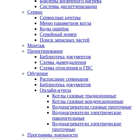
Бойлеры косвенного нагрева
Системы диспетчеризации
Сервис
Сервисные центры
Меню параметров котла
Коды ошибок
Серийный номер
Поиск запасных частей
Монтаж
Проектирование
Библиотека документов
Схемы дымоудаления
Схемы отопления и ГВС
Обучение
Расписание семинаров
Библиотека документов
Онлайн-курсы
Котлы газовые традиционные
Котлы газовые конденсационные
Водонагреватели газовые проточные
Водонагреватели электрические
накопительные
Водонагреватели электрические
проточные
Программы лояльности