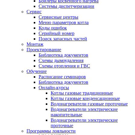
Бойлеры косвенного нагрева
Системы диспетчеризации
Сервис
Сервисные центры
Меню параметров котла
Коды ошибок
Серийный номер
Поиск запасных частей
Монтаж
Проектирование
Библиотека документов
Схемы дымоудаления
Схемы отопления и ГВС
Обучение
Расписание семинаров
Библиотека документов
Онлайн-курсы
Котлы газовые традиционные
Котлы газовые конденсационные
Водонагреватели газовые проточные
Водонагреватели электрические
накопительные
Водонагреватели электрические
проточные
Программы лояльности