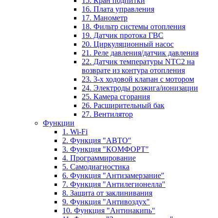
15. Кран подпитки
16. Плата управления
17. Манометр
18. Фильтр системы отопления
19. Датчик протока ГВС
20. Циркуляционный насос
21. Реле давления/датчик давления
22. Датчик температуры NTC2 на
возврате из контура отопления
23. 3-х ходовой клапан с мотором
24. Электроды розжига/ионизации
25. Камера сгорания
26. Расширительный бак
27. Вентилятор
Функции
1. Wi-Fi
2. Функция "АВТО"
3. Функция "КОМФОРТ"
4. Программирование
5. Самодиагностика
6. Функция "Антизамерзание"
7. Функция "Антилегионелла"
8. Защита от заклинивания
9. Функция "Антивоздух"
10. Функция "Антинакипь"