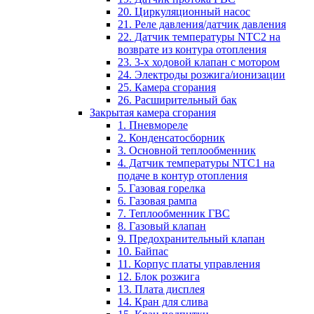
20. Циркуляционный насос
21. Реле давления/датчик давления
22. Датчик температуры NTC2 на
возврате из контура отопления
23. 3-х ходовой клапан с мотором
24. Электроды розжига/ионизации
25. Камера сгорания
26. Расширительный бак
Закрытая камера сгорания
1. Пневмореле
2. Конденсатосборник
3. Основной теплообменник
4. Датчик температуры NTC1 на
подаче в контур отопления
5. Газовая горелка
6. Газовая рампа
7. Теплообменник ГВС
8. Газовый клапан
9. Предохранительный клапан
10. Байпас
11. Корпус платы управления
12. Блок розжига
13. Плата дисплея
14. Кран для слива