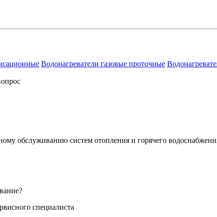
енсационные
Водонагреватели газовые проточные
Водонагревате
вопрос
сному обслуживанию систем отопления и горячего водоснабжени
вание?
ервисного специалиста