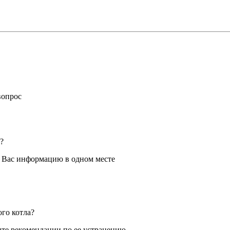
вопрос
?
я Вас информацию в одном месте
ого котла?
те рекомендации по ее устранению