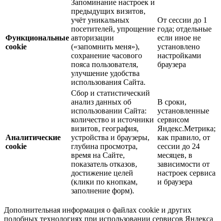
Запоминание настроек и
предыдущих визитов,
учёт уникальных
От сессии до 1
посетителей, упрощение
года; отдельные
Функциональные
авторизации
если иное не
cookie
(«запомнить меня»),
установлено
сохранение часового
настройками
пояса пользователя,
браузера
улучшение удобства
использования Сайта.
Сбор и статистический
анализ данных об
В сроки,
использовании Сайта:
установленные
количество и источники
сервисом
визитов, география,
Яндекс.Метрика;
Аналитические
устройства и браузеры,
как правило, от
cookie
глубина просмотра,
сессии до 24
время на Сайте,
месяцев, в
показатель отказов,
зависимости от
достижение целей
настроек сервиса
(клики по кнопкам,
и браузера
заполнение форм).
Дополнительная информация о файлах cookie и других
подобных технологиях при использовании сервисов Яндекса