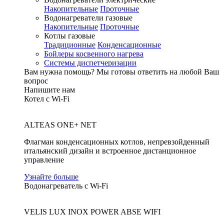
Накопительные
Проточные
Водонагреватели газовые
Накопительные
Проточные
Котлы газовые
Традиционные
Конденсационные
Бойлеры косвенного нагрева
Системы диспетчеризации
Вам нужна помощь?
Мы готовы ответить на любой Ваш
вопрос
Напишите нам
Котел с Wi-Fi
ALTEAS ONE+ NET
Флагман конденсационных котлов, непревзойденный
итальянский дизайн и встроенное дистанционное
управление
Узнайте больше
Водонагреватель с Wi-Fi
VELIS LUX INOX POWER ABSE WIFI