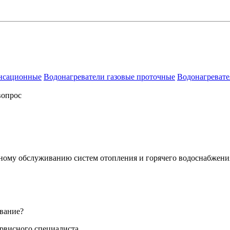
енсационные
Водонагреватели газовые проточные
Водонагревате
вопрос
сному обслуживанию систем отопления и горячего водоснабжени
вание?
ервисного специалиста