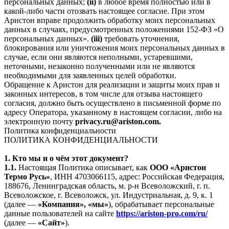
персональных данных;
(ii)
в любое время полностью или в
какой-либо части отозвать настоящее согласие. При этом
Аристон вправе продолжить обработку моих персональных
данных в случаях, предусмотренных положениями 152-ФЗ «О
персональных данных».
(iii)
требовать уточнения,
блокирования или уничтожения моих персональных данных в
случае, если они являются неполными, устаревшими,
неточными, незаконно полученными или не являются
необходимыми для заявленных целей обработки.
Обращение к Аристон для реализации и защиты моих прав и
законных интересов, в том числе для отзыва настоящего
согласия, должно быть осуществлено в письменной форме по
адресу Оператора, указанному в настоящем согласии, либо на
электронную почту
privacy.ru@ariston.com.
Политика конфиденциальности
ПОЛИТИКА КОНФИДЕНЦИАЛЬНОСТИ
1. Кто мы и о чём этот документ?
1.1.
Настоящая Политика описывает, как
ООО «Аристон
Термо Русь»
, ИНН 4703066115, адрес: Российская Федерация,
188676, Ленинградская область, м. р-н Всеволожский, г. п.
Всеволожское, г. Всеволожск, ул. Индустриальная, д. 9, к. 1
(далее —
«Компания», «мы»
), обрабатывает персональные
данные пользователей на сайте
https://ariston-pro.com/ru/
(далее —
«Сайт»
).