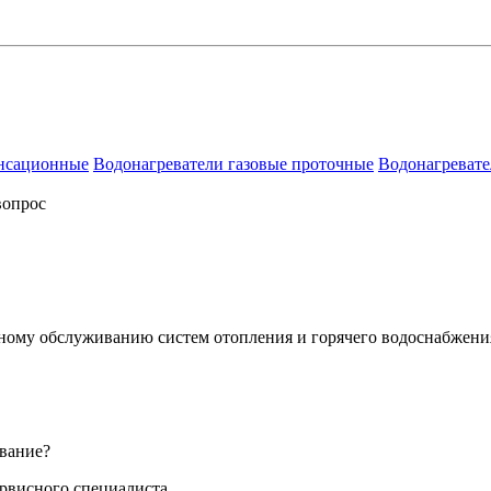
енсационные
Водонагреватели газовые проточные
Водонагревате
вопрос
сному обслуживанию систем отопления и горячего водоснабжени
вание?
ервисного специалиста