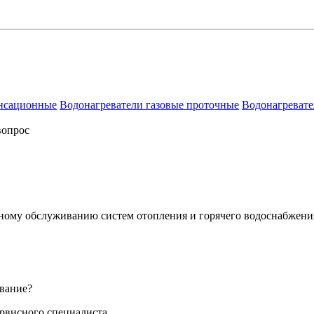
енсационные
Водонагреватели газовые проточные
Водонагревате
вопрос
сному обслуживанию систем отопления и горячего водоснабжени
вание?
ервисного специалиста