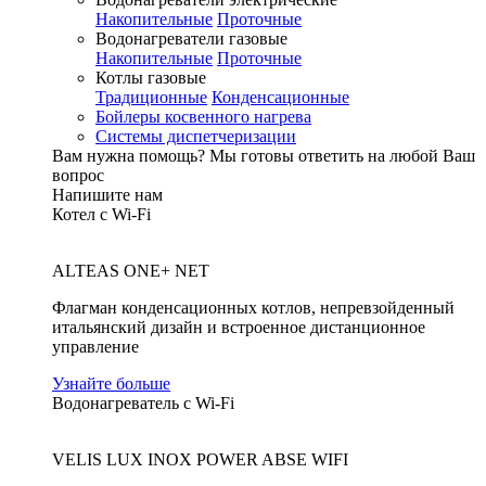
Накопительные
Проточные
Водонагреватели газовые
Накопительные
Проточные
Котлы газовые
Традиционные
Конденсационные
Бойлеры косвенного нагрева
Системы диспетчеризации
Вам нужна помощь?
Мы готовы ответить на любой Ваш
вопрос
Напишите нам
Котел с Wi-Fi
ALTEAS ONE+ NET
Флагман конденсационных котлов, непревзойденный
итальянский дизайн и встроенное дистанционное
управление
Узнайте больше
Водонагреватель с Wi-Fi
VELIS LUX INOX POWER ABSE WIFI