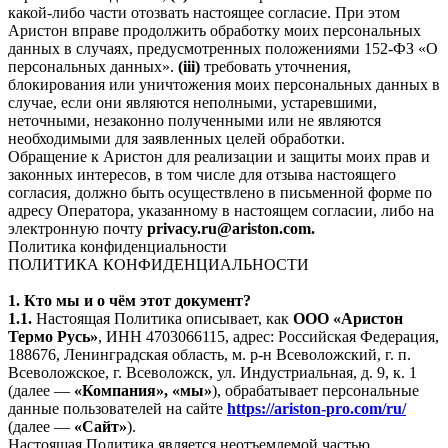
какой-либо части отозвать настоящее согласие. При этом
Аристон вправе продолжить обработку моих персональных
данных в случаях, предусмотренных положениями 152-ФЗ «О
персональных данных».
(iii)
требовать уточнения,
блокирования или уничтожения моих персональных данных в
случае, если они являются неполными, устаревшими,
неточными, незаконно полученными или не являются
необходимыми для заявленных целей обработки.
Обращение к Аристон для реализации и защиты моих прав и
законных интересов, в том числе для отзыва настоящего
согласия, должно быть осуществлено в письменной форме по
адресу Оператора, указанному в настоящем согласии, либо на
электронную почту
privacy.ru@ariston.com.
Политика конфиденциальности
ПОЛИТИКА КОНФИДЕНЦИАЛЬНОСТИ
1. Кто мы и о чём этот документ?
1.1.
Настоящая Политика описывает, как
ООО «Аристон
Термо Русь»
, ИНН 4703066115, адрес: Российская Федерация,
188676, Ленинградская область, м. р-н Всеволожский, г. п.
Всеволожское, г. Всеволожск, ул. Индустриальная, д. 9, к. 1
(далее —
«Компания», «мы»
), обрабатывает персональные
данные пользователей на сайте
https://ariston-pro.com/ru/
(далее —
«Сайт»
).
Настоящая Политика является неотъемлемой частью