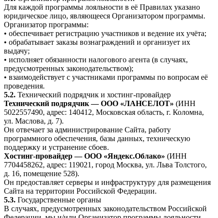
Для каждой программы лояльности в её Правилах указано
юридическое лицо, являющееся Организатором программы.
Организатор программы:
• обеспечивает регистрацию участников и ведение их учёта;
• обрабатывает заказы вознаграждений и организует их
выдачу;
• исполняет обязанности налогового агента (в случаях,
предусмотренных законодательством);
• взаимодействует с участниками программы по вопросам её
проведения.
5.2.
Технический подрядчик и хостинг-провайдер
Технический подрядчик — ООО «ЛАНСЕЛОТ»
(ИНН
5022557490, адрес: 140412, Московская область, г. Коломна,
ул. Маслова, д. 7).
Он отвечает за администрирование Сайта, работу
программного обеспечения, базы данных, техническую
поддержку и устранение сбоев.
Хостинг-провайдер — ООО «Яндекс.Облако»
(ИНН
7704458262, адрес: 119021, город Москва, ул. Льва Толстого,
д. 16, помещение 528).
Он предоставляет серверы и инфраструктуру для размещения
Сайта на территории Российской Федерации.
5.3.
Государственные органы
В случаях, предусмотренных законодательством Российской
Федерации, мы и/или Организатор программы лояльности