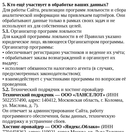
5. Кто ещё участвует в обработке ваших данных?
Для работы Сайта, реализации программ лояльности и сбора
аналитической информации мы привлекаем партнёров. Они
обрабатывают данные только в рамках своих задач и не
используют их для собственных целей.
5.1.
Организатор программ лояльности
Для каждой программы лояльности в её Правилах указано
юридическое лицо, являющееся Организатором программы.
Организатор программы:
• обеспечивает регистрацию участников и ведение их учёта;
• обрабатывает заказы вознаграждений и организует их
выдачу;
• исполняет обязанности налогового агента (в случаях,
предусмотренных законодательством);
• взаимодействует с участниками программы по вопросам её
проведения.
5.2.
Технический подрядчик и хостинг-провайдер
Технический подрядчик — ООО «ЛАНСЕЛОТ»
(ИНН
5022557490, адрес: 140412, Московская область, г. Коломна,
ул. Маслова, д. 7).
Он отвечает за администрирование Сайта, работу
программного обеспечения, базы данных, техническую
поддержку и устранение сбоев.
Хостинг-провайдер — ООО «Яндекс.Облако»
(ИНН
7704458262, адрес: 119021, город Москва, ул. Льва Толстого,