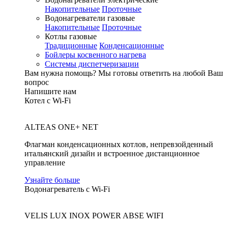
Накопительные
Проточные
Водонагреватели газовые
Накопительные
Проточные
Котлы газовые
Традиционные
Конденсационные
Бойлеры косвенного нагрева
Системы диспетчеризации
Вам нужна помощь?
Мы готовы ответить на любой Ваш
вопрос
Напишите нам
Котел с Wi-Fi
ALTEAS ONE+ NET
Флагман конденсационных котлов, непревзойденный
итальянский дизайн и встроенное дистанционное
управление
Узнайте больше
Водонагреватель с Wi-Fi
VELIS LUX INOX POWER ABSE WIFI