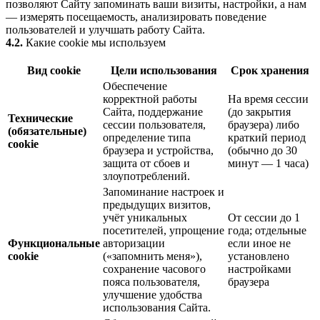
позволяют Сайту запоминать ваши визиты, настройки, а нам
— измерять посещаемость, анализировать поведение
пользователей и улучшать работу Сайта.
4.2.
Какие cookie мы используем
Вид cookie
Цели использования
Срок хранения
Обеспечение
корректной работы
На время сессии
Сайта, поддержание
(до закрытия
Технические
сессии пользователя,
браузера) либо
(обязательные)
определение типа
краткий период
cookie
браузера и устройства,
(обычно до 30
защита от сбоев и
минут — 1 часа)
злоупотреблений.
Запоминание настроек и
предыдущих визитов,
учёт уникальных
От сессии до 1
посетителей, упрощение
года; отдельные
Функциональные
авторизации
если иное не
cookie
(«запомнить меня»),
установлено
сохранение часового
настройками
пояса пользователя,
браузера
улучшение удобства
использования Сайта.