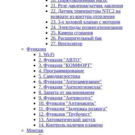
20. Циркуляционный насос
21. Реле давления/датчик давления
22. Датчик температуры NTC2 на
возврате из контура отопления
23. 3-х ходовой клапан с мотором
24. Электроды розжига/ионизации
25. Камера сгорания
26. Расширительный бак
27. Вентилятор
Функции
1. Wi-Fi
2. Функция "АВТО"
3. Функция "КОМФОРТ"
4. Программирование
5. Самодиагностика
6. Функция "Антизамерзание"
7. Функция "Антилегионелла"
8. Защита от заклинивания
9. Функция "Антивоздух"
10. Функция "Антинакипь"
11. Функция "Задержка розжига"
12. Функция "Трубочист"
13. Автоматический запуск
14. Контроль наличия пламени
Монтаж