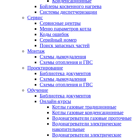
Конденсационные
Бойлеры косвенного нагрева
Системы диспетчеризации
Сервис
Сервисные центры
Меню параметров котла
Коды ошибок
Серийный номер
Поиск запасных частей
Монтаж
Схемы дымоудаления
Схемы отопления и ГВС
Проектирование
Библиотека документов
Схемы дымоудаления
Схемы отопления и ГВС
Обучение
Библиотека документов
Онлайн-курсы
Котлы газовые традиционные
Котлы газовые конденсационные
Водонагреватели газовые проточные
Водонагреватели электрические
накопительные
Водонагреватели электрические