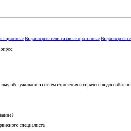
енсационные
Водонагреватели газовые проточные
Водонагревате
вопрос
сному обслуживанию систем отопления и горячего водоснабжени
вание?
ервисного специалиста