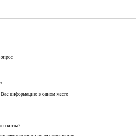
вопрос
?
я Вас информацию в одном месте
ого котла?
те рекомендации по ее устранению