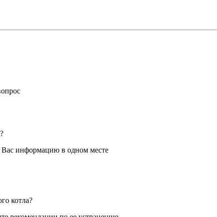
вопрос
?
я Вас информацию в одном месте
ого котла?
те рекомендации по ее устранению