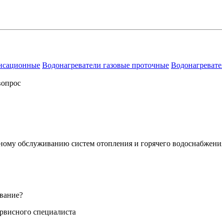
енсационные
Водонагреватели газовые проточные
Водонагревате
вопрос
сному обслуживанию систем отопления и горячего водоснабжени
вание?
ервисного специалиста