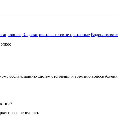
енсационные
Водонагреватели газовые проточные
Водонагревате
вопрос
сному обслуживанию систем отопления и горячего водоснабжени
вание?
ервисного специалиста