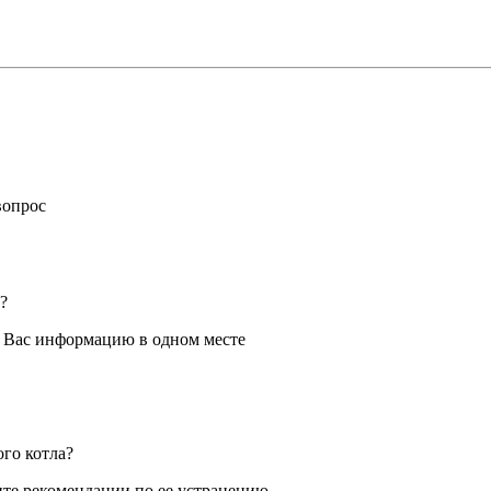
вопрос
?
я Вас информацию в одном месте
ого котла?
те рекомендации по ее устранению