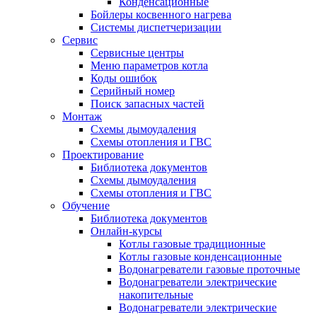
Конденсационные
Бойлеры косвенного нагрева
Системы диспетчеризации
Сервис
Сервисные центры
Меню параметров котла
Коды ошибок
Серийный номер
Поиск запасных частей
Монтаж
Схемы дымоудаления
Схемы отопления и ГВС
Проектирование
Библиотека документов
Схемы дымоудаления
Схемы отопления и ГВС
Обучение
Библиотека документов
Онлайн-курсы
Котлы газовые традиционные
Котлы газовые конденсационные
Водонагреватели газовые проточные
Водонагреватели электрические
накопительные
Водонагреватели электрические