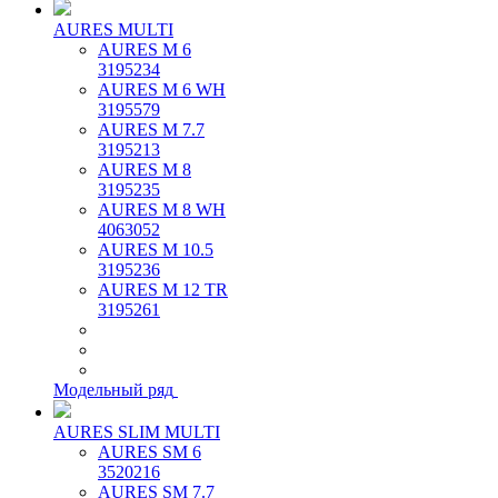
AURES MULTI
AURES M 6
3195234
AURES M 6 WH
3195579
AURES M 7.7
3195213
AURES M 8
3195235
AURES M 8 WH
4063052
AURES M 10.5
3195236
AURES M 12 TR
3195261
Модельный ряд
AURES SLIM MULTI
AURES SM 6
3520216
AURES SM 7.7