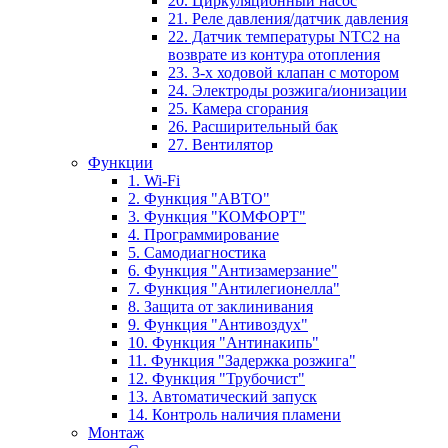
20. Циркуляционный насос
21. Реле давления/датчик давления
22. Датчик температуры NTC2 на
возврате из контура отопления
23. 3-х ходовой клапан с мотором
24. Электроды розжига/ионизации
25. Камера сгорания
26. Расширительный бак
27. Вентилятор
Функции
1. Wi-Fi
2. Функция "АВТО"
3. Функция "КОМФОРТ"
4. Программирование
5. Самодиагностика
6. Функция "Антизамерзание"
7. Функция "Антилегионелла"
8. Защита от заклинивания
9. Функция "Антивоздух"
10. Функция "Антинакипь"
11. Функция "Задержка розжига"
12. Функция "Трубочист"
13. Автоматический запуск
14. Контроль наличия пламени
Монтаж