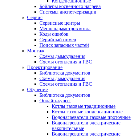
Конденсационные
Бойлеры косвенного нагрева
Системы диспетчеризации
Сервис
Сервисные центры
Меню параметров котла
Коды ошибок
Серийный номер
Поиск запасных частей
Монтаж
Схемы дымоудаления
Схемы отопления и ГВС
Проектирование
Библиотека документов
Схемы дымоудаления
Схемы отопления и ГВС
Обучение
Библиотека документов
Онлайн-курсы
Котлы газовые традиционные
Котлы газовые конденсационные
Водонагреватели газовые проточные
Водонагреватели электрические
накопительные
Водонагреватели электрические