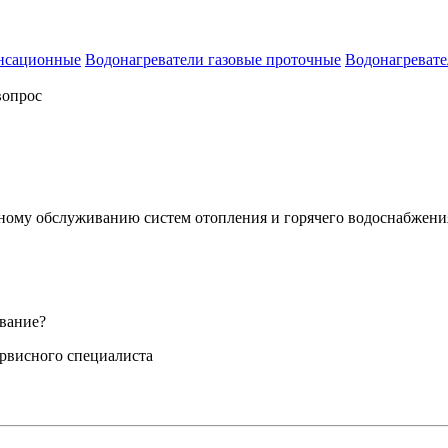
енсационные
Водонагреватели газовые проточные
Водонагревате
вопрос
сному обслуживанию систем отопления и горячего водоснабжени
вание?
ервисного специалиста