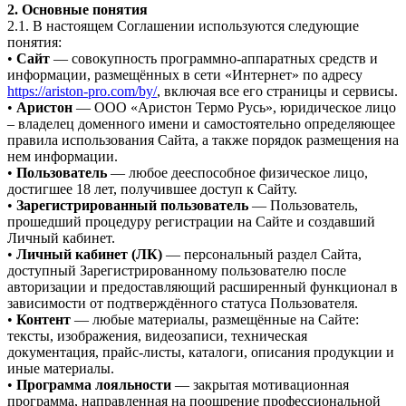
2. Основные понятия
2.1. В настоящем Соглашении используются следующие
понятия:
•
Сайт
— совокупность программно-аппаратных средств и
информации, размещённых в сети «Интернет» по адресу
https://ariston-pro.com/by/
, включая все его страницы и сервисы.
•
Аристон
— ООО «Аристон Термо Русь», юридическое лицо
– владелец доменного имени и самостоятельно определяющее
правила использования Сайта, а также порядок размещения на
нем информации.
•
Пользователь
— любое дееспособное физическое лицо,
достигшее 18 лет, получившее доступ к Сайту.
•
Зарегистрированный пользователь
— Пользователь,
прошедший процедуру регистрации на Сайте и создавший
Личный кабинет.
•
Личный кабинет (ЛК)
— персональный раздел Сайта,
доступный Зарегистрированному пользователю после
авторизации и предоставляющий расширенный функционал в
зависимости от подтверждённого статуса Пользователя.
•
Контент
— любые материалы, размещённые на Сайте:
тексты, изображения, видеозаписи, техническая
документация, прайс-листы, каталоги, описания продукции и
иные материалы.
•
Программа лояльности
— закрытая мотивационная
программа, направленная на поощрение профессиональной