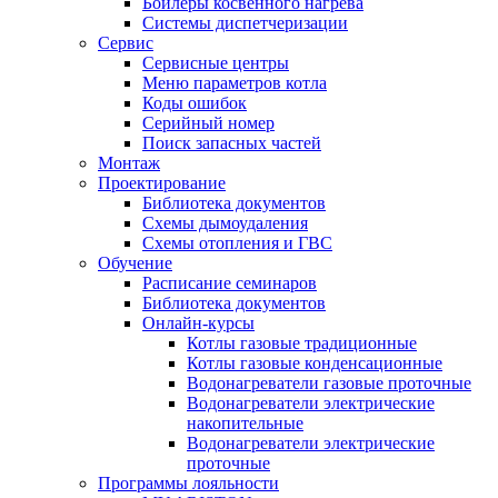
Бойлеры косвенного нагрева
Системы диспетчеризации
Сервис
Сервисные центры
Меню параметров котла
Коды ошибок
Серийный номер
Поиск запасных частей
Монтаж
Проектирование
Библиотека документов
Схемы дымоудаления
Схемы отопления и ГВС
Обучение
Расписание семинаров
Библиотека документов
Онлайн-курсы
Котлы газовые традиционные
Котлы газовые конденсационные
Водонагреватели газовые проточные
Водонагреватели электрические
накопительные
Водонагреватели электрические
проточные
Программы лояльности