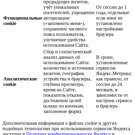
предыдущих визитов,
учёт уникальных
От сессии до 1
посетителей, упрощение
года; отдельные
Функциональные
авторизации
если иное не
cookie
(«запомнить меня»),
установлено
сохранение часового
настройками
пояса пользователя,
браузера
улучшение удобства
использования Сайта.
Сбор и статистический
анализ данных об
В сроки,
использовании Сайта:
установленные
количество и источники
сервисом
визитов, география,
Яндекс.Метрика;
Аналитические
устройства и браузеры,
как правило, от
cookie
глубина просмотра,
сессии до 24
время на Сайте,
месяцев, в
показатель отказов,
зависимости от
достижение целей
настроек сервиса
(клики по кнопкам,
и браузера
заполнение форм).
Дополнительная информация о файлах cookie и других
подобных технологиях при использовании сервисов Яндекса
доступна в
Политике конфиденциальности Яндекса
и