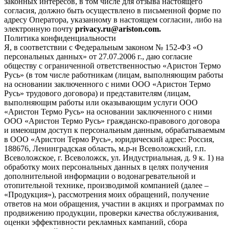
законных интересов, в том числе для отзыва настоящего
согласия, должно быть осуществлено в письменной форме по
адресу Оператора, указанному в настоящем согласии, либо на
электронную почту
privacy.ru@ariston.com.
Политика конфиденциальности
Я, в соответствии с Федеральным законом № 152-ФЗ «О
персональных данных» от 27.07.2006 г., даю согласие
обществу с ограниченной ответственностью «Аристон Термо
Русь» (в том числе работникам (лицам, выполняющим работы
на основании заключенного с ними ООО «Аристон Термо
Русь» трудового договора) и представителям (лицам,
выполняющим работы или оказывающим услуги ООО
«Аристон Термо Русь» на основании заключенного с ними
ООО «Аристон Термо Русь» гражданско-правового договора
и имеющим доступ к персональным данным, обрабатываемым
в ООО «Аристон Термо Русь», юридический адрес: Россия,
188676, Ленинградская область, м.р-н Всеволожский, г.п.
Всеволожское, г. Всеволожск, ул. Индустриальная, д. 9 к. 1) на
обработку моих персональных данных в целях получения
дополнительной информации о водонагревательной и
отопительной технике, производимой компанией (далее –
«Продукция»), рассмотрения моих обращений, получение
ответов на мои обращения, участии в акциях и программах по
продвижению продукции, проверки качества обслуживания,
оценки эффективности рекламных кампаний, сбора