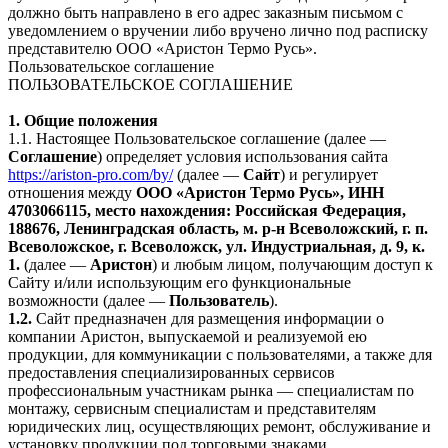
должно быть направлено в его адрес заказным письмом с
уведомлением о вручении либо вручено лично под расписку
представителю ООО «Аристон Термо Русь».
Пользовательское соглашение
ПОЛЬЗОВАТЕЛЬСКОЕ СОГЛАШЕНИЕ
1. Общие положения
1.1. Настоящее Пользовательское соглашение (далее —
Соглашение
) определяет условия использования сайта
https://ariston-pro.com/by/
(далее —
Сайт
) и регулирует
отношения между
ООО «Аристон Термо Русь», ИНН
4703066115, место нахождения: Российская Федерация,
188676, Ленинградская область, м. р-н Всеволожский, г. п.
Всеволожское, г. Всеволожск, ул. Индустриальная, д. 9, к.
1.
(далее —
Аристон
) и любым лицом, получающим доступ к
Сайту и/или использующим его функциональные
возможности (далее —
Пользователь
).
1.2.
Сайт предназначен для размещения информации о
компании Аристон, выпускаемой и реализуемой ею
продукции, для коммуникации с пользователями, а также для
предоставления специализированных сервисов
профессиональным участникам рынка — специалистам по
монтажу, сервисным специалистам и представителям
юридических лиц, осуществляющих ремонт, обслуживание и
установку продукции под торговыми знаками,