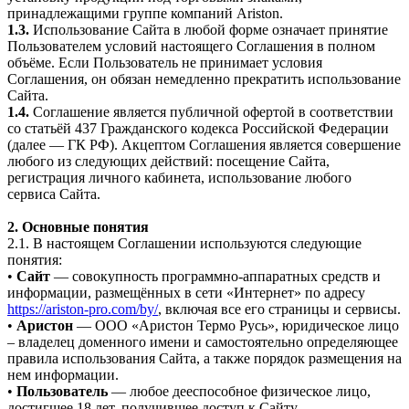
принадлежащими группе компаний Ariston.
1.3.
Использование Сайта в любой форме означает принятие
Пользователем условий настоящего Соглашения в полном
объёме. Если Пользователь не принимает условия
Соглашения, он обязан немедленно прекратить использование
Сайта.
1.4.
Соглашение является публичной офертой в соответствии
со статьёй 437 Гражданского кодекса Российской Федерации
(далее — ГК РФ). Акцептом Соглашения является совершение
любого из следующих действий: посещение Сайта,
регистрация личного кабинета, использование любого
сервиса Сайта.
2. Основные понятия
2.1. В настоящем Соглашении используются следующие
понятия:
•
Сайт
— совокупность программно-аппаратных средств и
информации, размещённых в сети «Интернет» по адресу
https://ariston-pro.com/by/
, включая все его страницы и сервисы.
•
Аристон
— ООО «Аристон Термо Русь», юридическое лицо
– владелец доменного имени и самостоятельно определяющее
правила использования Сайта, а также порядок размещения на
нем информации.
•
Пользователь
— любое дееспособное физическое лицо,
достигшее 18 лет, получившее доступ к Сайту.