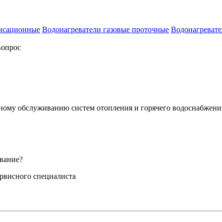
енсационные
Водонагреватели газовые проточные
Водонагревате
вопрос
сному обслуживанию систем отопления и горячего водоснабжени
вание?
ервисного специалиста