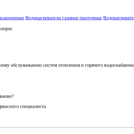
енсационные
Водонагреватели газовые проточные
Водонагревате
вопрос
сному обслуживанию систем отопления и горячего водоснабжени
вание?
ервисного специалиста