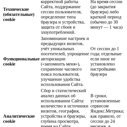
корректной работы
На время сессии
Сайта, поддержание
(до закрытия
Технические
сессии пользователя,
браузера) либо
(обязательные)
определение типа
краткий период
cookie
браузера и устройства,
(обычно до 30
защита от сбоев и
минут — 1 часа)
злоупотреблений.
Запоминание настроек и
предыдущих визитов,
учёт уникальных
От сессии до 1
посетителей, упрощение
года; отдельные
Функциональные
авторизации
если иное не
cookie
(«запомнить меня»),
установлено
сохранение часового
настройками
пояса пользователя,
браузера
улучшение удобства
использования Сайта.
Сбор и статистический
анализ данных об
В сроки,
использовании Сайта:
установленные
количество и источники
сервисом
визитов, география,
Яндекс.Метрика;
Аналитические
устройства и браузеры,
как правило, от
cookie
глубина просмотра,
сессии до 24
время на Сайте,
месяцев, в