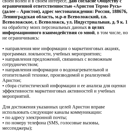
своей волей и в своем интересе,
даю согласие Обществу с
ограниченной ответственностью «Аристон Термо Русь»
(далее – Аристон), адрес местонахождения: Россия, 188676,
Ленинградская область, м.р-н Всеволожский, г.п.
Всеволожское, г. Всеволожск, ул. Индустриальная, д. 9 к. 1
на обработку моих персональных данных
в целях
информационного взаимодействия со мной
, в том числе, но
не ограничиваясь:
• направления мне информации о маркетинговых акциях,
программах лояльности, учебных мероприятиях;
• направления предложений, связанных с возможным
сотрудничеством;
• направления информации о водонагревательной и
отопительной технике, производимой и реализуемой
Аристон;
• сбора статистической информации и ее анализа для оценки
эффективности маркетинговых активностей и учебных
мероприятий.
Для достижения указанных целей Аристон вправе
использовать следующие каналы коммуникации:
• по адресу электронной почты;
• по номеру телефона (SMS, голосовые вызовы,
мессенджеры);