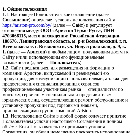
1. Общие положения
1.1. Настоящее Пользовательское соглашение (далее —
Соглашение
) определяет условия использования сайта
https://ariston-pro.com/by/
(далее —
Сайт
) и регулирует
отношения между
ООО «Аристон Термо Русь», ИНН
4703066115, место нахождения: Российская Федерация,
188676, Ленинградская область, м. р-н Всеволожский, г. п.
Всеволожское, г. Всеволожск, ул. Индустриальная, д. 9, к.
1.
(далее —
Аристон
) и любым лицом, получающим доступ к
Сайту и/или использующим его функциональные
возможности (далее —
Пользователь
).
1.2.
Сайт предназначен для размещения информации о
компании Аристон, выпускаемой и реализуемой ею
продукции, для коммуникации с пользователями, а также для
предоставления специализированных сервисов
профессиональным участникам рынка — специалистам по
монтажу, сервисным специалистам и представителям
юридических лиц, осуществляющих ремонт, обслуживание и
установку продукции под торговыми знаками,
принадлежащими группе компаний Ariston.
1.3.
Использование Сайта в любой форме означает принятие
Пользователем условий настоящего Соглашения в полном
объёме. Если Пользователь не принимает условия
Соглашения, он обязан немедленно прекратить использование