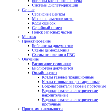
Бойлеры косвенного нагрева
Системы диспетчеризации
Сервис
Сервисные центры
Меню параметров котла
Коды ошибок
Серийный номер
Поиск запасных частей
Монтаж
Проектирование
Библиотека документов
Схемы дымоудаления
Схемы отопления и ГВС
Обучение
Расписание семинаров
Библиотека документов
Онлайн-курсы
Котлы газовые традиционные
Котлы газовые конденсационные
Водонагреватели газовые проточные
Водонагреватели электрические
накопительные
Водонагреватели электрические
проточные
Программы лояльности