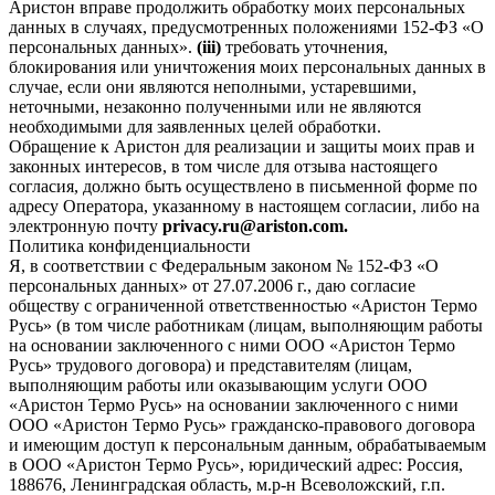
Аристон вправе продолжить обработку моих персональных
данных в случаях, предусмотренных положениями 152-ФЗ «О
персональных данных».
(iii)
требовать уточнения,
блокирования или уничтожения моих персональных данных в
случае, если они являются неполными, устаревшими,
неточными, незаконно полученными или не являются
необходимыми для заявленных целей обработки.
Обращение к Аристон для реализации и защиты моих прав и
законных интересов, в том числе для отзыва настоящего
согласия, должно быть осуществлено в письменной форме по
адресу Оператора, указанному в настоящем согласии, либо на
электронную почту
privacy.ru@ariston.com.
Политика конфиденциальности
Я, в соответствии с Федеральным законом № 152-ФЗ «О
персональных данных» от 27.07.2006 г., даю согласие
обществу с ограниченной ответственностью «Аристон Термо
Русь» (в том числе работникам (лицам, выполняющим работы
на основании заключенного с ними ООО «Аристон Термо
Русь» трудового договора) и представителям (лицам,
выполняющим работы или оказывающим услуги ООО
«Аристон Термо Русь» на основании заключенного с ними
ООО «Аристон Термо Русь» гражданско-правового договора
и имеющим доступ к персональным данным, обрабатываемым
в ООО «Аристон Термо Русь», юридический адрес: Россия,
188676, Ленинградская область, м.р-н Всеволожский, г.п.