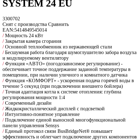
SYSTEM 24 EU
3300702
Снят с производства
Сравнить
EAN:
5414849545014
/
Мощность 24 кВт
/
Закрытая камера сгорания
/
Основной теплообменник из нержавеющей стали
/
Бесшумная работа благодаря шумоглушителю забора воздуха
и модулируемому вентилятору
/
Функция «АВТО» (погодозависимое регулирование) -
обеспечивает точное поддержание заданной температуры в
помещении, при наличии уличного и комнатного датчика
/
Функция «КОМФОРТ» - ускоренная подача горячей воды в
течение 5 секунд (при подключении внешнего бойлера)
/
Точная адаптация котла к системе отопления: глубина
регулирования мощности 1:4
/
Современный дизайн
/
Жидкокристаллический дисплей с подсветкой
/
Интуитивно-понятное управление
/
Подключение единой выносной многофункциональной
панели управления Sensys
/
Единый протокол связи BusBridgeNet® повышает
эффективность и облегчает подключение других компонентов