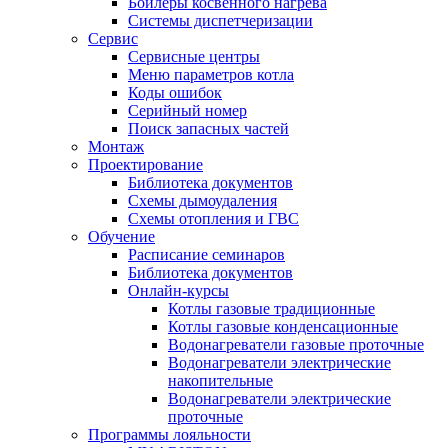
Бойлеры косвенного нагрева
Системы диспетчеризации
Сервис
Сервисные центры
Меню параметров котла
Коды ошибок
Серийный номер
Поиск запасных частей
Монтаж
Проектирование
Библиотека документов
Схемы дымоудаления
Схемы отопления и ГВС
Обучение
Расписание семинаров
Библиотека документов
Онлайн-курсы
Котлы газовые традиционные
Котлы газовые конденсационные
Водонагреватели газовые проточные
Водонагреватели электрические
накопительные
Водонагреватели электрические
проточные
Программы лояльности