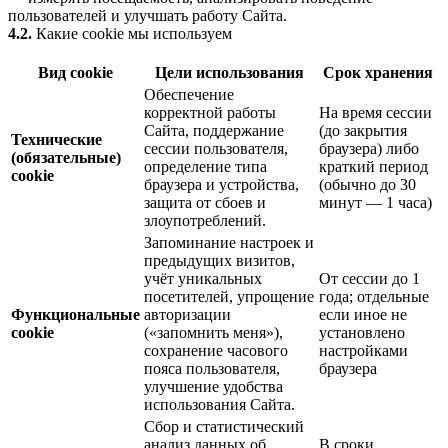
пользователей и улучшать работу Сайта.
4.2.
Какие cookie мы используем
Вид cookie
Цели использования
Срок хранения
Обеспечение
корректной работы
На время сессии
Сайта, поддержание
(до закрытия
Технические
сессии пользователя,
браузера) либо
(обязательные)
определение типа
краткий период
cookie
браузера и устройства,
(обычно до 30
защита от сбоев и
минут — 1 часа)
злоупотреблений.
Запоминание настроек и
предыдущих визитов,
учёт уникальных
От сессии до 1
посетителей, упрощение
года; отдельные
Функциональные
авторизации
если иное не
cookie
(«запомнить меня»),
установлено
сохранение часового
настройками
пояса пользователя,
браузера
улучшение удобства
использования Сайта.
Сбор и статистический
анализ данных об
В сроки,