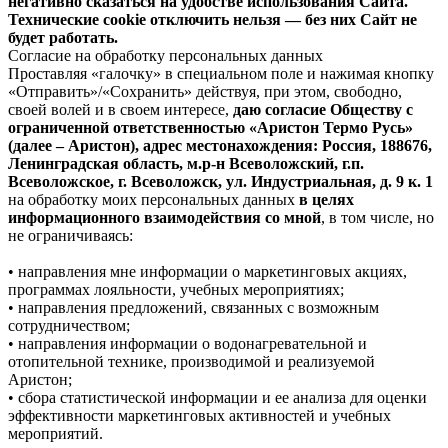
негативно сказаться на удобстве использования Сайта.
Технические cookie отключить нельзя — без них Сайт не
будет работать.
Согласие на обработку персональных данных
Проставляя «галочку» в специальном поле и нажимая кнопку
«Отправить»/«Сохранить» действуя, при этом, свободно,
своей волей и в своем интересе,
даю согласие Обществу с
ограниченной ответственностью «Аристон Термо Русь»
(далее – Аристон), адрес местонахождения: Россия, 188676,
Ленинградская область, м.р-н Всеволожский, г.п.
Всеволожское, г. Всеволожск, ул. Индустриальная, д. 9 к. 1
на обработку моих персональных данных
в целях
информационного взаимодействия со мной
, в том числе, но
не ограничиваясь:
• направления мне информации о маркетинговых акциях,
программах лояльности, учебных мероприятиях;
• направления предложений, связанных с возможным
сотрудничеством;
• направления информации о водонагревательной и
отопительной технике, производимой и реализуемой
Аристон;
• сбора статистической информации и ее анализа для оценки
эффективности маркетинговых активностей и учебных
мероприятий.