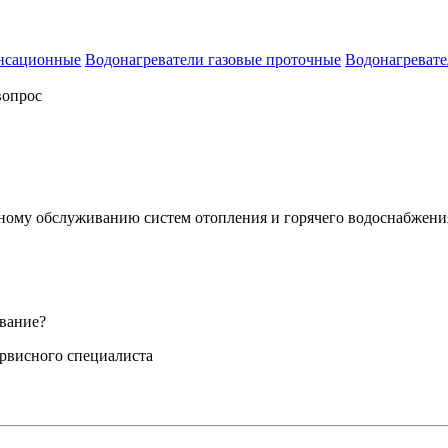
енсационные
Водонагреватели газовые проточные
Водонагревате
вопрос
сному обслуживанию систем отопления и горячего водоснабжени
вание?
ервисного специалиста