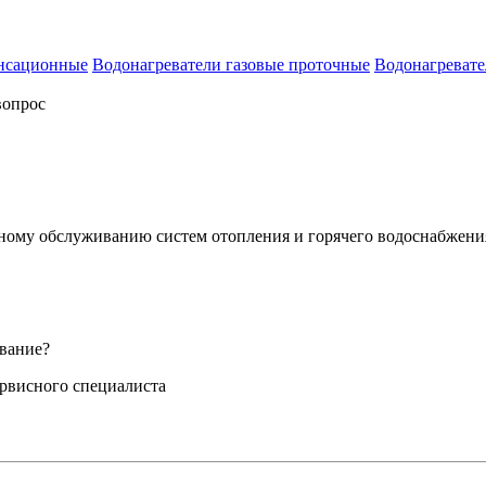
енсационные
Водонагреватели газовые проточные
Водонагревате
вопрос
сному обслуживанию систем отопления и горячего водоснабжени
вание?
ервисного специалиста