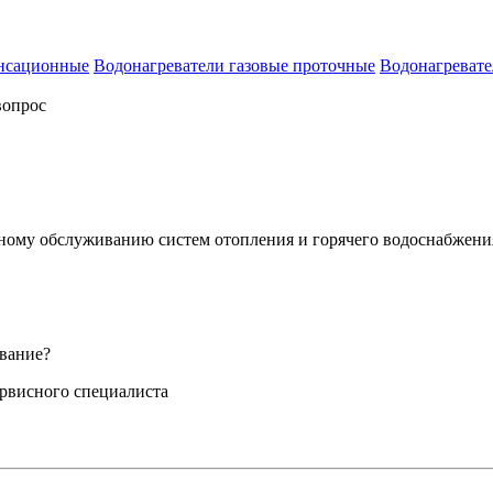
енсационные
Водонагреватели газовые проточные
Водонагревате
вопрос
сному обслуживанию систем отопления и горячего водоснабжени
вание?
ервисного специалиста