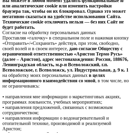
Вы можете в любой момент удалить функциональные и/
или аналитические cookie или изменить настройки
браузера так, чтобы он их блокировал. Однако это может
негативно сказаться на удобстве использования Сайта.
Технические cookie отключить нельзя — без них Сайт не
будет работать.
Согласие на обработку персональных данных
Проставляя «галочку» в специальном поле и нажимая кнопку
«Отправить»/«Сохранить» действуя, при этом, свободно,
своей волей и в своем интересе,
даю согласие Обществу с
ограниченной ответственностью «Аристон Термо Русь»
(далее – Аристон), адрес местонахождения: Россия, 188676,
Ленинградская область, м.р-н Всеволожский, г.п.
Всеволожское, г. Всеволожск, ул. Индустриальная, д. 9 к. 1
на обработку моих персональных данных
в целях
информационного взаимодействия со мной
, в том числе, но
не ограничиваясь:
• направления мне информации о маркетинговых акциях,
программах лояльности, учебных мероприятиях;
• направления предложений, связанных с возможным
сотрудничеством;
• направления информации о водонагревательной и
отопительной технике, производимой и реализуемой
Аристон;