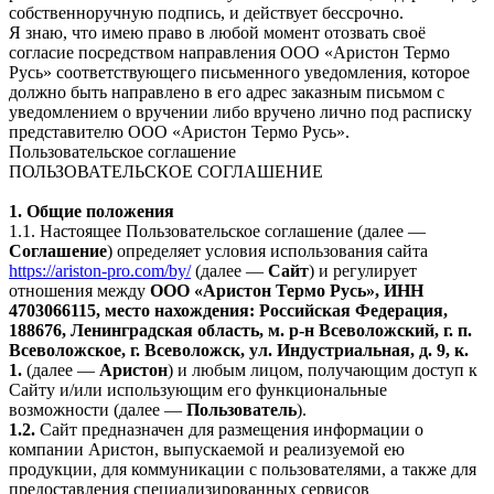
собственноручную подпись, и действует бессрочно.
Я знаю, что имею право в любой момент отозвать своё
согласие посредством направления ООО «Аристон Термо
Русь» соответствующего письменного уведомления, которое
должно быть направлено в его адрес заказным письмом с
уведомлением о вручении либо вручено лично под расписку
представителю ООО «Аристон Термо Русь».
Пользовательское соглашение
ПОЛЬЗОВАТЕЛЬСКОЕ СОГЛАШЕНИЕ
1. Общие положения
1.1. Настоящее Пользовательское соглашение (далее —
Соглашение
) определяет условия использования сайта
https://ariston-pro.com/by/
(далее —
Сайт
) и регулирует
отношения между
ООО «Аристон Термо Русь», ИНН
4703066115, место нахождения: Российская Федерация,
188676, Ленинградская область, м. р-н Всеволожский, г. п.
Всеволожское, г. Всеволожск, ул. Индустриальная, д. 9, к.
1.
(далее —
Аристон
) и любым лицом, получающим доступ к
Сайту и/или использующим его функциональные
возможности (далее —
Пользователь
).
1.2.
Сайт предназначен для размещения информации о
компании Аристон, выпускаемой и реализуемой ею
продукции, для коммуникации с пользователями, а также для
предоставления специализированных сервисов