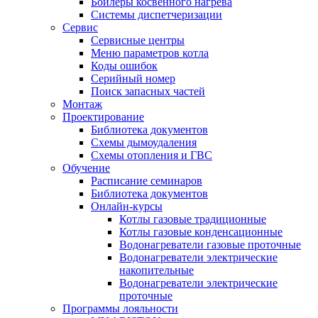
Бойлеры косвенного нагрева
Системы диспетчеризации
Сервис
Сервисные центры
Меню параметров котла
Коды ошибок
Серийный номер
Поиск запасных частей
Монтаж
Проектирование
Библиотека документов
Схемы дымоудаления
Схемы отопления и ГВС
Обучение
Расписание семинаров
Библиотека документов
Онлайн-курсы
Котлы газовые традиционные
Котлы газовые конденсационные
Водонагреватели газовые проточные
Водонагреватели электрические
накопительные
Водонагреватели электрические
проточные
Программы лояльности