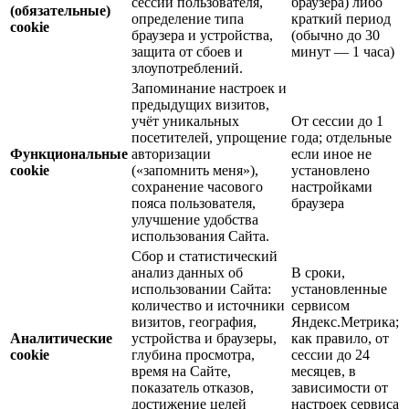
сессии пользователя,
браузера) либо
(обязательные)
определение типа
краткий период
cookie
браузера и устройства,
(обычно до 30
защита от сбоев и
минут — 1 часа)
злоупотреблений.
Запоминание настроек и
предыдущих визитов,
учёт уникальных
От сессии до 1
посетителей, упрощение
года; отдельные
Функциональные
авторизации
если иное не
cookie
(«запомнить меня»),
установлено
сохранение часового
настройками
пояса пользователя,
браузера
улучшение удобства
использования Сайта.
Сбор и статистический
анализ данных об
В сроки,
использовании Сайта:
установленные
количество и источники
сервисом
визитов, география,
Яндекс.Метрика;
Аналитические
устройства и браузеры,
как правило, от
cookie
глубина просмотра,
сессии до 24
время на Сайте,
месяцев, в
показатель отказов,
зависимости от
достижение целей
настроек сервиса