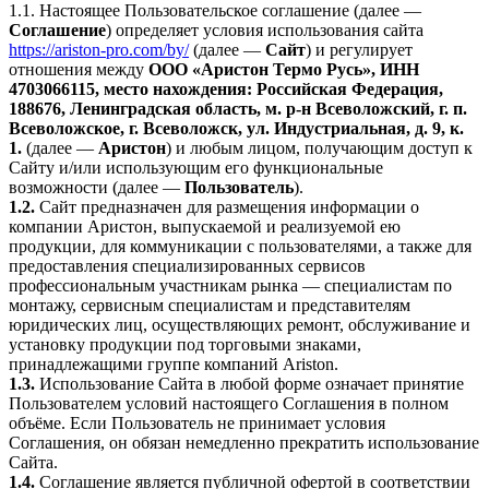
1.1. Настоящее Пользовательское соглашение (далее —
Соглашение
) определяет условия использования сайта
https://ariston-pro.com/by/
(далее —
Сайт
) и регулирует
отношения между
ООО «Аристон Термо Русь», ИНН
4703066115, место нахождения: Российская Федерация,
188676, Ленинградская область, м. р-н Всеволожский, г. п.
Всеволожское, г. Всеволожск, ул. Индустриальная, д. 9, к.
1.
(далее —
Аристон
) и любым лицом, получающим доступ к
Сайту и/или использующим его функциональные
возможности (далее —
Пользователь
).
1.2.
Сайт предназначен для размещения информации о
компании Аристон, выпускаемой и реализуемой ею
продукции, для коммуникации с пользователями, а также для
предоставления специализированных сервисов
профессиональным участникам рынка — специалистам по
монтажу, сервисным специалистам и представителям
юридических лиц, осуществляющих ремонт, обслуживание и
установку продукции под торговыми знаками,
принадлежащими группе компаний Ariston.
1.3.
Использование Сайта в любой форме означает принятие
Пользователем условий настоящего Соглашения в полном
объёме. Если Пользователь не принимает условия
Соглашения, он обязан немедленно прекратить использование
Сайта.
1.4.
Соглашение является публичной офертой в соответствии