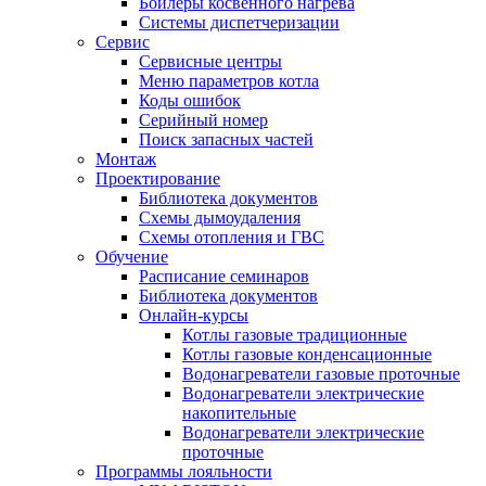
Бойлеры косвенного нагрева
Системы диспетчеризации
Сервис
Сервисные центры
Меню параметров котла
Коды ошибок
Серийный номер
Поиск запасных частей
Монтаж
Проектирование
Библиотека документов
Схемы дымоудаления
Схемы отопления и ГВС
Обучение
Расписание семинаров
Библиотека документов
Онлайн-курсы
Котлы газовые традиционные
Котлы газовые конденсационные
Водонагреватели газовые проточные
Водонагреватели электрические
накопительные
Водонагреватели электрические
проточные
Программы лояльности