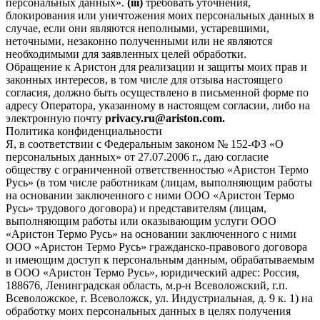
персональных данных».
(iii)
требовать уточнения,
блокирования или уничтожения моих персональных данных в
случае, если они являются неполными, устаревшими,
неточными, незаконно полученными или не являются
необходимыми для заявленных целей обработки.
Обращение к Аристон для реализации и защиты моих прав и
законных интересов, в том числе для отзыва настоящего
согласия, должно быть осуществлено в письменной форме по
адресу Оператора, указанному в настоящем согласии, либо на
электронную почту
privacy.ru@ariston.com.
Политика конфиденциальности
Я, в соответствии с Федеральным законом № 152-ФЗ «О
персональных данных» от 27.07.2006 г., даю согласие
обществу с ограниченной ответственностью «Аристон Термо
Русь» (в том числе работникам (лицам, выполняющим работы
на основании заключенного с ними ООО «Аристон Термо
Русь» трудового договора) и представителям (лицам,
выполняющим работы или оказывающим услуги ООО
«Аристон Термо Русь» на основании заключенного с ними
ООО «Аристон Термо Русь» гражданско-правового договора
и имеющим доступ к персональным данным, обрабатываемым
в ООО «Аристон Термо Русь», юридический адрес: Россия,
188676, Ленинградская область, м.р-н Всеволожский, г.п.
Всеволожское, г. Всеволожск, ул. Индустриальная, д. 9 к. 1) на
обработку моих персональных данных в целях получения