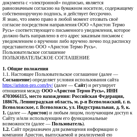
документа с «электронной» подписью, является
равнозначным согласию на бумажном носителе, содержащему
собственноручную подпись, и действует бессрочно.
Я знаю, что имею право в любой момент отозвать своё
согласие посредством направления ООО «Аристон Термо
Русь» соответствующего письменного уведомления, которое
должно быть направлено в его адрес заказным письмом с
уведомлением о вручении либо вручено лично под расписку
представителю ООО «Аристон Термо Русь».
Пользовательское соглашение
ПОЛЬЗОВАТЕЛЬСКОЕ СОГЛАШЕНИЕ
1. Общие положения
1.1. Настоящее Пользовательское соглашение (далее —
Соглашение
) определяет условия использования сайта
https://ariston-pro.com/by/
(далее —
Сайт
) и регулирует
отношения между
ООО «Аристон Термо Русь», ИНН
4703066115, место нахождения: Российская Федерация,
188676, Ленинградская область, м. р-н Всеволожский, г. п.
Всеволожское, г. Всеволожск, ул. Индустриальная, д. 9, к.
1.
(далее —
Аристон
) и любым лицом, получающим доступ к
Сайту и/или использующим его функциональные
возможности (далее —
Пользователь
).
1.2.
Сайт предназначен для размещения информации о
компании Аристон, выпускаемой и реализуемой ею