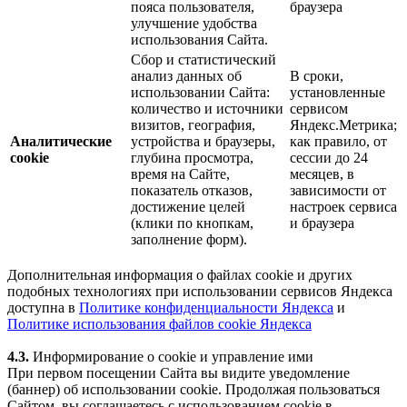
пояса пользователя,
браузера
улучшение удобства
использования Сайта.
Сбор и статистический
анализ данных об
В сроки,
использовании Сайта:
установленные
количество и источники
сервисом
визитов, география,
Яндекс.Метрика;
Аналитические
устройства и браузеры,
как правило, от
cookie
глубина просмотра,
сессии до 24
время на Сайте,
месяцев, в
показатель отказов,
зависимости от
достижение целей
настроек сервиса
(клики по кнопкам,
и браузера
заполнение форм).
Дополнительная информация о файлах cookie и других
подобных технологиях при использовании сервисов Яндекса
доступна в
Политике конфиденциальности Яндекса
и
Политике использования файлов cookie Яндекса
4.3.
Информирование о cookie и управление ими
При первом посещении Сайта вы видите уведомление
(баннер) об использовании cookie. Продолжая пользоваться
Сайтом, вы соглашаетесь с использованием cookie в