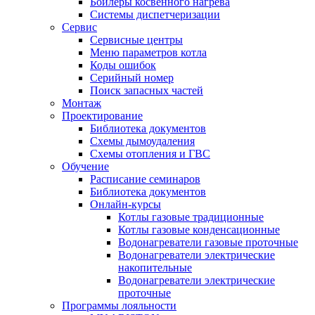
Бойлеры косвенного нагрева
Системы диспетчеризации
Сервис
Сервисные центры
Меню параметров котла
Коды ошибок
Серийный номер
Поиск запасных частей
Монтаж
Проектирование
Библиотека документов
Схемы дымоудаления
Схемы отопления и ГВС
Обучение
Расписание семинаров
Библиотека документов
Онлайн-курсы
Котлы газовые традиционные
Котлы газовые конденсационные
Водонагреватели газовые проточные
Водонагреватели электрические
накопительные
Водонагреватели электрические
проточные
Программы лояльности