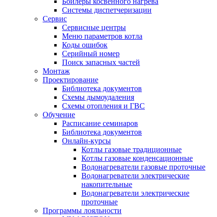
Бойлеры косвенного нагрева
Системы диспетчеризации
Сервис
Сервисные центры
Меню параметров котла
Коды ошибок
Серийный номер
Поиск запасных частей
Монтаж
Проектирование
Библиотека документов
Схемы дымоудаления
Схемы отопления и ГВС
Обучение
Расписание семинаров
Библиотека документов
Онлайн-курсы
Котлы газовые традиционные
Котлы газовые конденсационные
Водонагреватели газовые проточные
Водонагреватели электрические
накопительные
Водонагреватели электрические
проточные
Программы лояльности