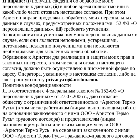
Я вправе: (i)
получать сведения об обработке моих
персональных данных;
(ii)
в любое время полностью или в
какой-либо части отозвать настоящее согласие. При этом
Аристон вправе продолжить обработку моих персональных
данных в случаях, предусмотренных положениями 152-ФЗ «О
персональных данных».
(iii)
требовать уточнения,
блокирования или уничтожения моих персональных данных в
случае, если они являются неполными, устаревшими,
неточными, незаконно полученными или не являются
необходимыми для заявленных целей обработки.
Обращение к Аристон для реализации и защиты моих прав и
законных интересов, в том числе для отзыва настоящего
согласия, должно быть осуществлено в письменной форме по
адресу Оператора, указанному в настоящем согласии, либо на
электронную почту
privacy.ru@ariston.com.
Политика конфиденциальности
Я, в соответствии с Федеральным законом № 152-ФЗ «О
персональных данных» от 27.07.2006 г., даю согласие
обществу с ограниченной ответственностью «Аристон Термо
Русь» (в том числе работникам (лицам, выполняющим работы
на основании заключенного с ними ООО «Аристон Термо
Русь» трудового договора) и представителям (лицам,
выполняющим работы или оказывающим услуги ООО
«Аристон Термо Русь» на основании заключенного с ними
ООО «Аристон Термо Русь» гражданско-правового договора