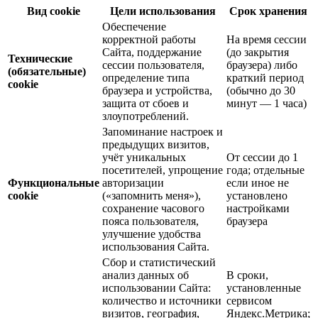
Вид cookie
Цели использования
Срок хранения
Обеспечение
корректной работы
На время сессии
Сайта, поддержание
(до закрытия
Технические
сессии пользователя,
браузера) либо
(обязательные)
определение типа
краткий период
cookie
браузера и устройства,
(обычно до 30
защита от сбоев и
минут — 1 часа)
злоупотреблений.
Запоминание настроек и
предыдущих визитов,
учёт уникальных
От сессии до 1
посетителей, упрощение
года; отдельные
Функциональные
авторизации
если иное не
cookie
(«запомнить меня»),
установлено
сохранение часового
настройками
пояса пользователя,
браузера
улучшение удобства
использования Сайта.
Сбор и статистический
анализ данных об
В сроки,
использовании Сайта:
установленные
количество и источники
сервисом
визитов, география,
Яндекс.Метрика;