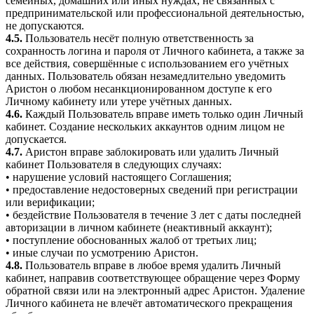
семейных, домашних или иных нуждах, не связанных с
предпринимательской или профессиональной деятельностью,
не допускаются.
4.5.
Пользователь несёт полную ответственность за
сохранность логина и пароля от Личного кабинета, а также за
все действия, совершённые с использованием его учётных
данных. Пользователь обязан незамедлительно уведомить
Аристон о любом несанкционированном доступе к его
Личному кабинету или утере учётных данных.
4.6.
Каждый Пользователь вправе иметь только один Личный
кабинет. Создание нескольких аккаунтов одним лицом не
допускается.
4.7.
Аристон вправе заблокировать или удалить Личный
кабинет Пользователя в следующих случаях:
• нарушение условий настоящего Соглашения;
• предоставление недостоверных сведений при регистрации
или верификации;
• бездействие Пользователя в течение 3 лет с даты последней
авторизации в личном кабинете (неактивный аккаунт);
• поступление обоснованных жалоб от третьих лиц;
• иные случаи по усмотрению Аристон.
4.8.
Пользователь вправе в любое время удалить Личный
кабинет, направив соответствующее обращение через Форму
обратной связи или на электронный адрес Аристон. Удаление
Личного кабинета не влечёт автоматического прекращения