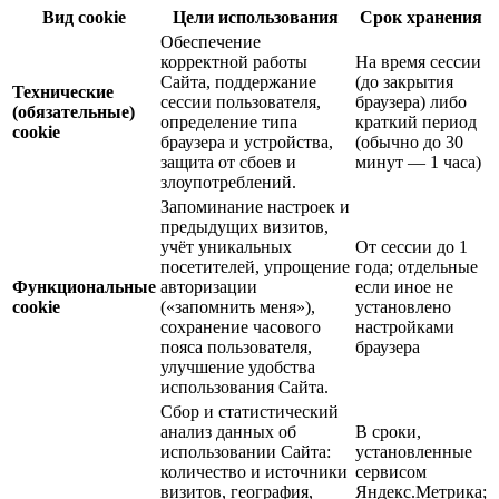
Вид cookie
Цели использования
Срок хранения
Обеспечение
корректной работы
На время сессии
Сайта, поддержание
(до закрытия
Технические
сессии пользователя,
браузера) либо
(обязательные)
определение типа
краткий период
cookie
браузера и устройства,
(обычно до 30
защита от сбоев и
минут — 1 часа)
злоупотреблений.
Запоминание настроек и
предыдущих визитов,
учёт уникальных
От сессии до 1
посетителей, упрощение
года; отдельные
Функциональные
авторизации
если иное не
cookie
(«запомнить меня»),
установлено
сохранение часового
настройками
пояса пользователя,
браузера
улучшение удобства
использования Сайта.
Сбор и статистический
анализ данных об
В сроки,
использовании Сайта:
установленные
количество и источники
сервисом
визитов, география,
Яндекс.Метрика;