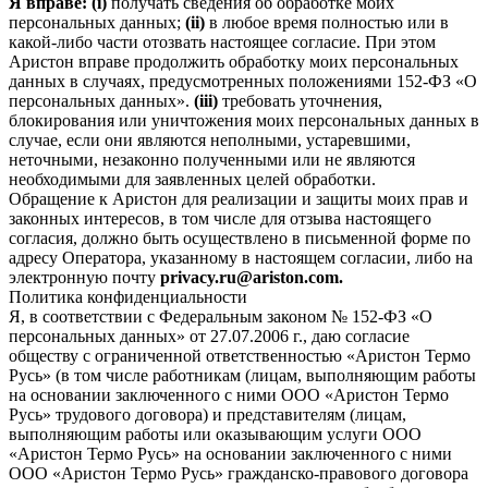
Я вправе: (i)
получать сведения об обработке моих
персональных данных;
(ii)
в любое время полностью или в
какой-либо части отозвать настоящее согласие. При этом
Аристон вправе продолжить обработку моих персональных
данных в случаях, предусмотренных положениями 152-ФЗ «О
персональных данных».
(iii)
требовать уточнения,
блокирования или уничтожения моих персональных данных в
случае, если они являются неполными, устаревшими,
неточными, незаконно полученными или не являются
необходимыми для заявленных целей обработки.
Обращение к Аристон для реализации и защиты моих прав и
законных интересов, в том числе для отзыва настоящего
согласия, должно быть осуществлено в письменной форме по
адресу Оператора, указанному в настоящем согласии, либо на
электронную почту
privacy.ru@ariston.com.
Политика конфиденциальности
Я, в соответствии с Федеральным законом № 152-ФЗ «О
персональных данных» от 27.07.2006 г., даю согласие
обществу с ограниченной ответственностью «Аристон Термо
Русь» (в том числе работникам (лицам, выполняющим работы
на основании заключенного с ними ООО «Аристон Термо
Русь» трудового договора) и представителям (лицам,
выполняющим работы или оказывающим услуги ООО
«Аристон Термо Русь» на основании заключенного с ними
ООО «Аристон Термо Русь» гражданско-правового договора