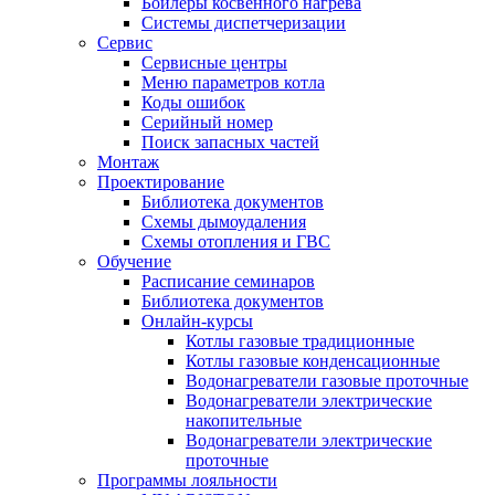
Бойлеры косвенного нагрева
Системы диспетчеризации
Сервис
Сервисные центры
Меню параметров котла
Коды ошибок
Серийный номер
Поиск запасных частей
Монтаж
Проектирование
Библиотека документов
Схемы дымоудаления
Схемы отопления и ГВС
Обучение
Расписание семинаров
Библиотека документов
Онлайн-курсы
Котлы газовые традиционные
Котлы газовые конденсационные
Водонагреватели газовые проточные
Водонагреватели электрические
накопительные
Водонагреватели электрические
проточные
Программы лояльности