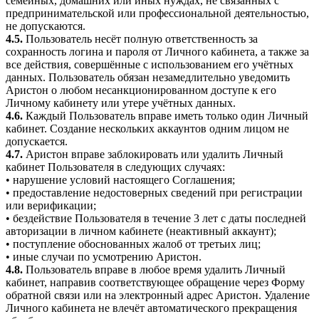
семейных, домашних или иных нуждах, не связанных с
предпринимательской или профессиональной деятельностью,
не допускаются.
4.5.
Пользователь несёт полную ответственность за
сохранность логина и пароля от Личного кабинета, а также за
все действия, совершённые с использованием его учётных
данных. Пользователь обязан незамедлительно уведомить
Аристон о любом несанкционированном доступе к его
Личному кабинету или утере учётных данных.
4.6.
Каждый Пользователь вправе иметь только один Личный
кабинет. Создание нескольких аккаунтов одним лицом не
допускается.
4.7.
Аристон вправе заблокировать или удалить Личный
кабинет Пользователя в следующих случаях:
• нарушение условий настоящего Соглашения;
• предоставление недостоверных сведений при регистрации
или верификации;
• бездействие Пользователя в течение 3 лет с даты последней
авторизации в личном кабинете (неактивный аккаунт);
• поступление обоснованных жалоб от третьих лиц;
• иные случаи по усмотрению Аристон.
4.8.
Пользователь вправе в любое время удалить Личный
кабинет, направив соответствующее обращение через Форму
обратной связи или на электронный адрес Аристон. Удаление
Личного кабинета не влечёт автоматического прекращения