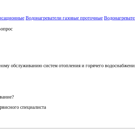
енсационные
Водонагреватели газовые проточные
Водонагревате
вопрос
сному обслуживанию систем отопления и горячего водоснабжени
вание?
ервисного специалиста