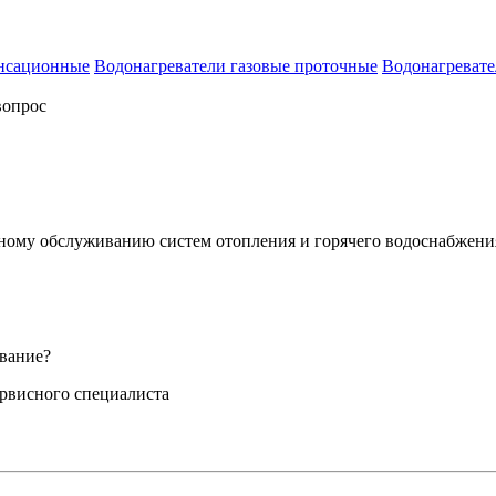
енсационные
Водонагреватели газовые проточные
Водонагревате
вопрос
сному обслуживанию систем отопления и горячего водоснабжени
вание?
ервисного специалиста