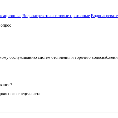
енсационные
Водонагреватели газовые проточные
Водонагревате
вопрос
сному обслуживанию систем отопления и горячего водоснабжени
вание?
ервисного специалиста