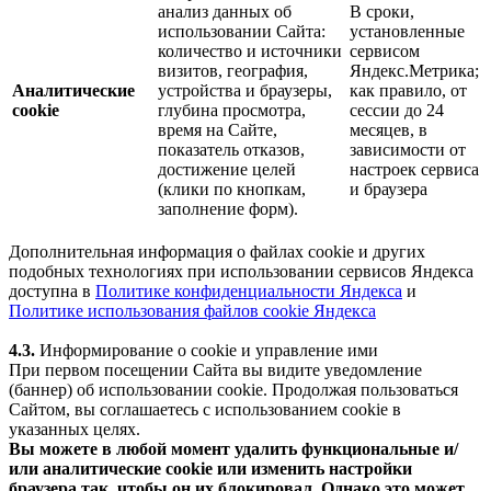
анализ данных об
В сроки,
использовании Сайта:
установленные
количество и источники
сервисом
визитов, география,
Яндекс.Метрика;
Аналитические
устройства и браузеры,
как правило, от
cookie
глубина просмотра,
сессии до 24
время на Сайте,
месяцев, в
показатель отказов,
зависимости от
достижение целей
настроек сервиса
(клики по кнопкам,
и браузера
заполнение форм).
Дополнительная информация о файлах cookie и других
подобных технологиях при использовании сервисов Яндекса
доступна в
Политике конфиденциальности Яндекса
и
Политике использования файлов cookie Яндекса
4.3.
Информирование о cookie и управление ими
При первом посещении Сайта вы видите уведомление
(баннер) об использовании cookie. Продолжая пользоваться
Сайтом, вы соглашаетесь с использованием cookie в
указанных целях.
Вы можете в любой момент удалить функциональные и/
или аналитические cookie или изменить настройки
браузера так, чтобы он их блокировал. Однако это может