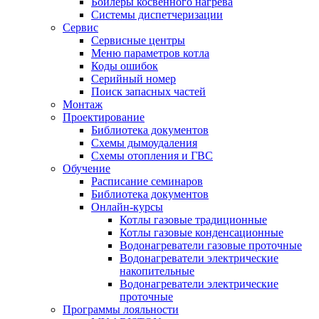
Бойлеры косвенного нагрева
Системы диспетчеризации
Сервис
Сервисные центры
Меню параметров котла
Коды ошибок
Серийный номер
Поиск запасных частей
Монтаж
Проектирование
Библиотека документов
Схемы дымоудаления
Схемы отопления и ГВС
Обучение
Расписание семинаров
Библиотека документов
Онлайн-курсы
Котлы газовые традиционные
Котлы газовые конденсационные
Водонагреватели газовые проточные
Водонагреватели электрические
накопительные
Водонагреватели электрические
проточные
Программы лояльности