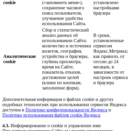
cookie
(«запомнить меня»),
установлено
сохранение часового
настройками
пояса пользователя,
браузера
улучшение удобства
использования Сайта.
Сбор и статистический
анализ данных об
В сроки,
использовании Сайта:
установленные
количество и источники
сервисом
визитов, география,
Яндекс.Метрика;
Аналитические
устройства и браузеры,
как правило, от
cookie
глубина просмотра,
сессии до 24
время на Сайте,
месяцев, в
показатель отказов,
зависимости от
достижение целей
настроек сервиса
(клики по кнопкам,
и браузера
заполнение форм).
Дополнительная информация о файлах cookie и других
подобных технологиях при использовании сервисов Яндекса
доступна в
Политике конфиденциальности Яндекса
и
Политике использования файлов cookie Яндекса
4.3.
Информирование о cookie и управление ими
При первом посещении Сайта вы видите уведомление