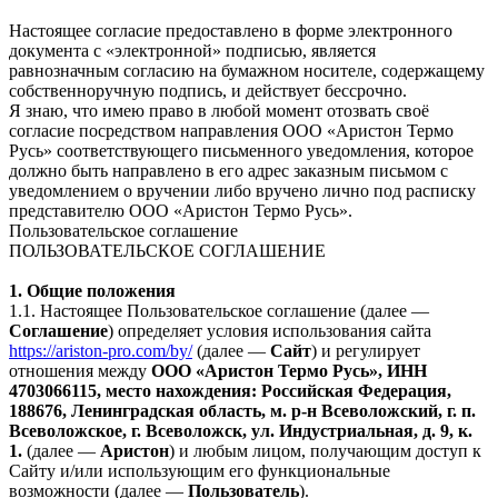
Настоящее согласие предоставлено в форме электронного
документа с «электронной» подписью, является
равнозначным согласию на бумажном носителе, содержащему
собственноручную подпись, и действует бессрочно.
Я знаю, что имею право в любой момент отозвать своё
согласие посредством направления ООО «Аристон Термо
Русь» соответствующего письменного уведомления, которое
должно быть направлено в его адрес заказным письмом с
уведомлением о вручении либо вручено лично под расписку
представителю ООО «Аристон Термо Русь».
Пользовательское соглашение
ПОЛЬЗОВАТЕЛЬСКОЕ СОГЛАШЕНИЕ
1. Общие положения
1.1. Настоящее Пользовательское соглашение (далее —
Соглашение
) определяет условия использования сайта
https://ariston-pro.com/by/
(далее —
Сайт
) и регулирует
отношения между
ООО «Аристон Термо Русь», ИНН
4703066115, место нахождения: Российская Федерация,
188676, Ленинградская область, м. р-н Всеволожский, г. п.
Всеволожское, г. Всеволожск, ул. Индустриальная, д. 9, к.
1.
(далее —
Аристон
) и любым лицом, получающим доступ к
Сайту и/или использующим его функциональные
возможности (далее —
Пользователь
).