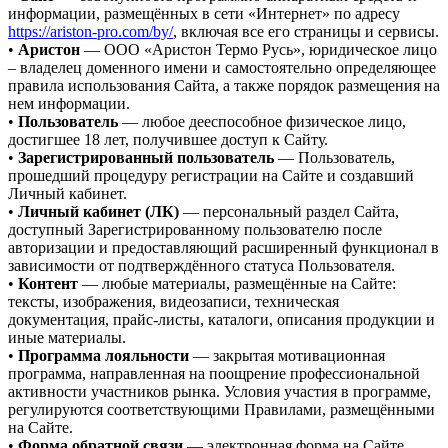
информации, размещённых в сети «Интернет» по адресу
https://ariston-pro.com/by/
, включая все его страницы и сервисы.
•
Аристон
— ООО «Аристон Термо Русь», юридическое лицо
– владелец доменного имени и самостоятельно определяющее
правила использования Сайта, а также порядок размещения на
нем информации.
•
Пользователь
— любое дееспособное физическое лицо,
достигшее 18 лет, получившее доступ к Сайту.
•
Зарегистрированный пользователь
— Пользователь,
прошедший процедуру регистрации на Сайте и создавший
Личный кабинет.
•
Личный кабинет (ЛК)
— персональный раздел Сайта,
доступный Зарегистрированному пользователю после
авторизации и предоставляющий расширенный функционал в
зависимости от подтверждённого статуса Пользователя.
•
Контент
— любые материалы, размещённые на Сайте:
тексты, изображения, видеозаписи, техническая
документация, прайс-листы, каталоги, описания продукции и
иные материалы.
•
Программа лояльности
— закрытая мотивационная
программа, направленная на поощрение профессиональной
активности участников рынка. Условия участия в программе,
регулируются соответствующими Правилами, размещёнными
на Сайте.
•
Форма обратной связи
— электронная форма на Сайте,