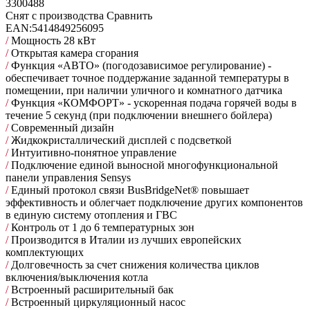
3300488
Снят с производства
Сравнить
EAN:
5414849256095
/
Мощность 28 кВт
/
Открытая камера сгорания
/
Функция «АВТО» (погодозависимое регулирование) -
обеспечивает точное поддержание заданной температуры в
помещении, при наличии уличного и комнатного датчика
/
Функция «КОМФОРТ» - ускоренная подача горячей воды в
течение 5 секунд (при подключении внешнего бойлера)
/
Современный дизайн
/
Жидкокристаллический дисплей с подсветкой
/
Интуитивно-понятное управление
/
Подключение единой выносной многофункциональной
панели управления Sensys
/
Единый протокол связи BusBridgeNet® повышает
эффективность и облегчает подключение других компонентов
в единую систему отопления и ГВС
/
Контроль от 1 до 6 температурных зон
/
Производится в Италии из лучших европейских
комплектующих
/
Долговечность за счет снижения количества циклов
включения/выключения котла
/
Встроенный расширительный бак
/
Встроенный циркуляционный насос