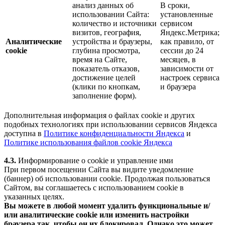
анализ данных об
В сроки,
использовании Сайта:
установленные
количество и источники
сервисом
визитов, география,
Яндекс.Метрика;
Аналитические
устройства и браузеры,
как правило, от
cookie
глубина просмотра,
сессии до 24
время на Сайте,
месяцев, в
показатель отказов,
зависимости от
достижение целей
настроек сервиса
(клики по кнопкам,
и браузера
заполнение форм).
Дополнительная информация о файлах cookie и других
подобных технологиях при использовании сервисов Яндекса
доступна в
Политике конфиденциальности Яндекса
и
Политике использования файлов cookie Яндекса
4.3.
Информирование о cookie и управление ими
При первом посещении Сайта вы видите уведомление
(баннер) об использовании cookie. Продолжая пользоваться
Сайтом, вы соглашаетесь с использованием cookie в
указанных целях.
Вы можете в любой момент удалить функциональные и/
или аналитические cookie или изменить настройки
браузера так, чтобы он их блокировал. Однако это может