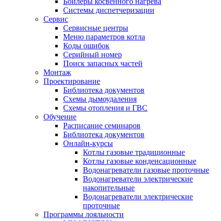
Бойлеры косвенного нагрева
Системы диспетчеризации
Сервис
Сервисные центры
Меню параметров котла
Коды ошибок
Серийный номер
Поиск запасных частей
Монтаж
Проектирование
Библиотека документов
Схемы дымоудаления
Схемы отопления и ГВС
Обучение
Расписание семинаров
Библиотека документов
Онлайн-курсы
Котлы газовые традиционные
Котлы газовые конденсационные
Водонагреватели газовые проточные
Водонагреватели электрические
накопительные
Водонагреватели электрические
проточные
Программы лояльности