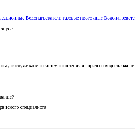
енсационные
Водонагреватели газовые проточные
Водонагревате
вопрос
сному обслуживанию систем отопления и горячего водоснабжени
вание?
ервисного специалиста