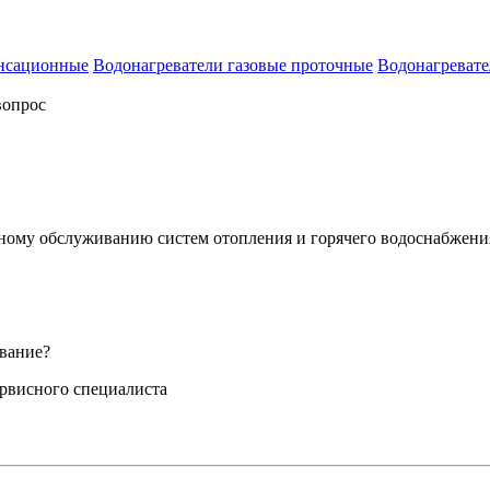
енсационные
Водонагреватели газовые проточные
Водонагревате
вопрос
сному обслуживанию систем отопления и горячего водоснабжени
вание?
ервисного специалиста