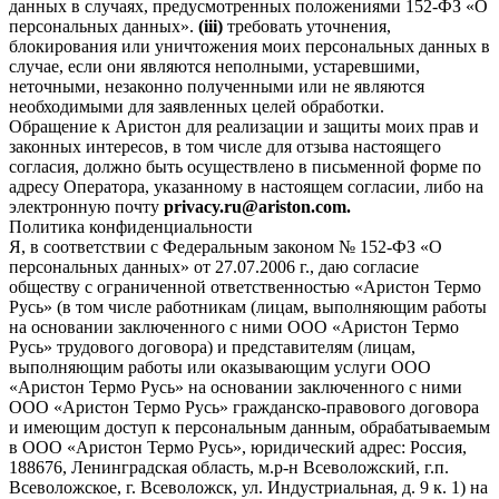
данных в случаях, предусмотренных положениями 152-ФЗ «О
персональных данных».
(iii)
требовать уточнения,
блокирования или уничтожения моих персональных данных в
случае, если они являются неполными, устаревшими,
неточными, незаконно полученными или не являются
необходимыми для заявленных целей обработки.
Обращение к Аристон для реализации и защиты моих прав и
законных интересов, в том числе для отзыва настоящего
согласия, должно быть осуществлено в письменной форме по
адресу Оператора, указанному в настоящем согласии, либо на
электронную почту
privacy.ru@ariston.com.
Политика конфиденциальности
Я, в соответствии с Федеральным законом № 152-ФЗ «О
персональных данных» от 27.07.2006 г., даю согласие
обществу с ограниченной ответственностью «Аристон Термо
Русь» (в том числе работникам (лицам, выполняющим работы
на основании заключенного с ними ООО «Аристон Термо
Русь» трудового договора) и представителям (лицам,
выполняющим работы или оказывающим услуги ООО
«Аристон Термо Русь» на основании заключенного с ними
ООО «Аристон Термо Русь» гражданско-правового договора
и имеющим доступ к персональным данным, обрабатываемым
в ООО «Аристон Термо Русь», юридический адрес: Россия,
188676, Ленинградская область, м.р-н Всеволожский, г.п.
Всеволожское, г. Всеволожск, ул. Индустриальная, д. 9 к. 1) на