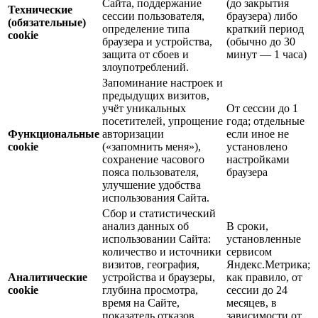
Сайта, поддержание
(до закрытия
Технические
сессии пользователя,
браузера) либо
(обязательные)
определение типа
краткий период
cookie
браузера и устройства,
(обычно до 30
защита от сбоев и
минут — 1 часа)
злоупотреблений.
Запоминание настроек и
предыдущих визитов,
учёт уникальных
От сессии до 1
посетителей, упрощение
года; отдельные
Функциональные
авторизации
если иное не
cookie
(«запомнить меня»),
установлено
сохранение часового
настройками
пояса пользователя,
браузера
улучшение удобства
использования Сайта.
Сбор и статистический
анализ данных об
В сроки,
использовании Сайта:
установленные
количество и источники
сервисом
визитов, география,
Яндекс.Метрика;
Аналитические
устройства и браузеры,
как правило, от
cookie
глубина просмотра,
сессии до 24
время на Сайте,
месяцев, в
показатель отказов,
зависимости от