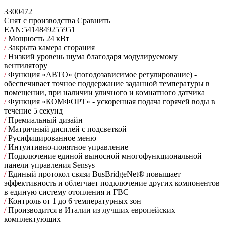
3300472
Снят с производства
Сравнить
EAN:
5414849255951
/
Мощность 24 кВт
/
Закрыта камера сгорания
/
Низкий уровень шума благодаря модулируемому
вентилятору
/
Функция «АВТО» (погодозависимое регулирование) -
обеспечивает точное поддержание заданной температуры в
помещении, при наличии уличного и комнатного датчика
/
Функция «КОМФОРТ» - ускоренная подача горячей воды в
течение 5 секунд
/
Премиальный дизайн
/
Матричный дисплей с подсветкой
/
Русифицированное меню
/
Интуитивно-понятное управление
/
Подключение единой выносной многофункциональной
панели управления Sensys
/
Единый протокол связи BusBridgeNet® повышает
эффективность и облегчает подключение других компонентов
в единую систему отопления и ГВС
/
Контроль от 1 до 6 температурных зон
/
Производится в Италии из лучших европейских
комплектующих