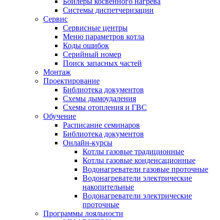
Бойлеры косвенного нагрева
Системы диспетчеризации
Сервис
Сервисные центры
Меню параметров котла
Коды ошибок
Серийный номер
Поиск запасных частей
Монтаж
Проектирование
Библиотека документов
Схемы дымоудаления
Схемы отопления и ГВС
Обучение
Расписание семинаров
Библиотека документов
Онлайн-курсы
Котлы газовые традиционные
Котлы газовые конденсационные
Водонагреватели газовые проточные
Водонагреватели электрические
накопительные
Водонагреватели электрические
проточные
Программы лояльности