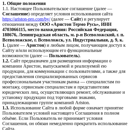
1. Общие положения
1.1. Настоящее Пользовательское соглашение (далее —
Соглашение
) определяет условия использования сайта
https://ariston-pro.com/by/
(далее —
Сайт
) и регулирует
отношения между
ООО «Аристон Термо Русь», ИНН
4703066115, место нахождения: Российская Федерация,
188676, Ленинградская область, м. р-н Всеволожский, г. п.
Всеволожское, г. Всеволожск, ул. Индустриальная, д. 9, к.
1.
(далее —
Аристон
) и любым лицом, получающим доступ к
Сайту и/или использующим его функциональные
возможности (далее —
Пользователь
).
1.2.
Сайт предназначен для размещения информации о
компании Аристон, выпускаемой и реализуемой ею
продукции, для коммуникации с пользователями, а также для
предоставления специализированных сервисов
профессиональным участникам рынка — специалистам по
монтажу, сервисным специалистам и представителям
юридических лиц, осуществляющих ремонт, обслуживание и
установку продукции под торговыми знаками,
принадлежащими группе компаний Ariston.
1.3.
Использование Сайта в любой форме означает принятие
Пользователем условий настоящего Соглашения в полном
объёме. Если Пользователь не принимает условия
Соглашения, он обязан немедленно прекратить использование
Сайта.