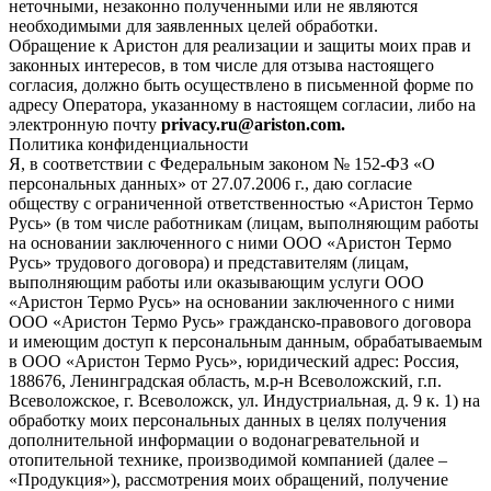
неточными, незаконно полученными или не являются
необходимыми для заявленных целей обработки.
Обращение к Аристон для реализации и защиты моих прав и
законных интересов, в том числе для отзыва настоящего
согласия, должно быть осуществлено в письменной форме по
адресу Оператора, указанному в настоящем согласии, либо на
электронную почту
privacy.ru@ariston.com.
Политика конфиденциальности
Я, в соответствии с Федеральным законом № 152-ФЗ «О
персональных данных» от 27.07.2006 г., даю согласие
обществу с ограниченной ответственностью «Аристон Термо
Русь» (в том числе работникам (лицам, выполняющим работы
на основании заключенного с ними ООО «Аристон Термо
Русь» трудового договора) и представителям (лицам,
выполняющим работы или оказывающим услуги ООО
«Аристон Термо Русь» на основании заключенного с ними
ООО «Аристон Термо Русь» гражданско-правового договора
и имеющим доступ к персональным данным, обрабатываемым
в ООО «Аристон Термо Русь», юридический адрес: Россия,
188676, Ленинградская область, м.р-н Всеволожский, г.п.
Всеволожское, г. Всеволожск, ул. Индустриальная, д. 9 к. 1) на
обработку моих персональных данных в целях получения
дополнительной информации о водонагревательной и
отопительной технике, производимой компанией (далее –
«Продукция»), рассмотрения моих обращений, получение