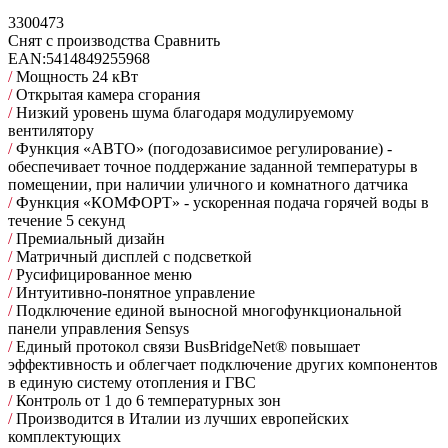
3300473
Снят с производства
Сравнить
EAN:
5414849255968
/
Мощность 24 кВт
/
Открытая камера сгорания
/
Низкий уровень шума благодаря модулируемому
вентилятору
/
Функция «АВТО» (погодозависимое регулирование) -
обеспечивает точное поддержание заданной температуры в
помещении, при наличии уличного и комнатного датчика
/
Функция «КОМФОРТ» - ускоренная подача горячей воды в
течение 5 секунд
/
Премиальный дизайн
/
Матричный дисплей с подсветкой
/
Русифицированное меню
/
Интуитивно-понятное управление
/
Подключение единой выносной многофункциональной
панели управления Sensys
/
Единый протокол связи BusBridgeNet® повышает
эффективность и облегчает подключение других компонентов
в единую систему отопления и ГВС
/
Контроль от 1 до 6 температурных зон
/
Производится в Италии из лучших европейских
комплектующих