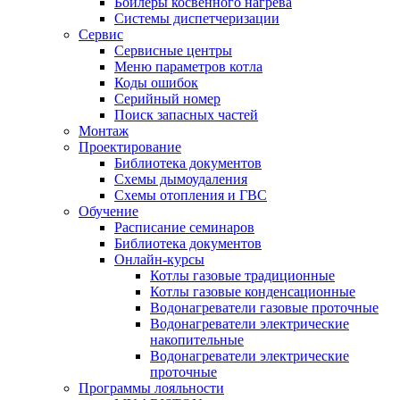
Бойлеры косвенного нагрева
Системы диспетчеризации
Сервис
Сервисные центры
Меню параметров котла
Коды ошибок
Серийный номер
Поиск запасных частей
Монтаж
Проектирование
Библиотека документов
Схемы дымоудаления
Схемы отопления и ГВС
Обучение
Расписание семинаров
Библиотека документов
Онлайн-курсы
Котлы газовые традиционные
Котлы газовые конденсационные
Водонагреватели газовые проточные
Водонагреватели электрические
накопительные
Водонагреватели электрические
проточные
Программы лояльности