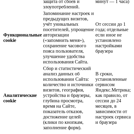
защита от сбоев и
минут — 1 часа)
злоупотреблений.
Запоминание настроек и
предыдущих визитов,
учёт уникальных
От сессии до 1
посетителей, упрощение
года; отдельные
Функциональные
авторизации
если иное не
cookie
(«запомнить меня»),
установлено
сохранение часового
настройками
пояса пользователя,
браузера
улучшение удобства
использования Сайта.
Сбор и статистический
анализ данных об
В сроки,
использовании Сайта:
установленные
количество и источники
сервисом
визитов, география,
Яндекс.Метрика;
Аналитические
устройства и браузеры,
как правило, от
cookie
глубина просмотра,
сессии до 24
время на Сайте,
месяцев, в
показатель отказов,
зависимости от
достижение целей
настроек сервиса
(клики по кнопкам,
и браузера
заполнение форм).