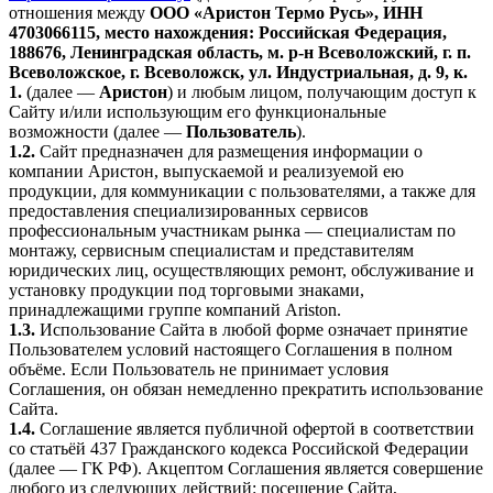
отношения между
ООО «Аристон Термо Русь», ИНН
4703066115, место нахождения: Российская Федерация,
188676, Ленинградская область, м. р-н Всеволожский, г. п.
Всеволожское, г. Всеволожск, ул. Индустриальная, д. 9, к.
1.
(далее —
Аристон
) и любым лицом, получающим доступ к
Сайту и/или использующим его функциональные
возможности (далее —
Пользователь
).
1.2.
Сайт предназначен для размещения информации о
компании Аристон, выпускаемой и реализуемой ею
продукции, для коммуникации с пользователями, а также для
предоставления специализированных сервисов
профессиональным участникам рынка — специалистам по
монтажу, сервисным специалистам и представителям
юридических лиц, осуществляющих ремонт, обслуживание и
установку продукции под торговыми знаками,
принадлежащими группе компаний Ariston.
1.3.
Использование Сайта в любой форме означает принятие
Пользователем условий настоящего Соглашения в полном
объёме. Если Пользователь не принимает условия
Соглашения, он обязан немедленно прекратить использование
Сайта.
1.4.
Соглашение является публичной офертой в соответствии
со статьёй 437 Гражданского кодекса Российской Федерации
(далее — ГК РФ). Акцептом Соглашения является совершение
любого из следующих действий: посещение Сайта,