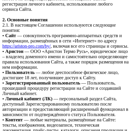
регистрация личного кабинета, использование любого
сервиса Сайта.
2. Основные понятия
2.1. В настоящем Соглашении используются следующие
понятия:
•
Сайт
— совокупность программно-аппаратных средств и
информации, размещённых в сети «Интернет» по адресу
https://ariston-pro.com/by/
, включая все его страницы и сервисы.
•
Аристон
— ООО «Аристон Термо Русь», юридическое лицо
– владелец доменного имени и самостоятельно определяющее
правила использования Сайта, а также порядок размещения на
нем информации.
•
Пользователь
— любое дееспособное физическое лицо,
достигшее 18 лет, получившее доступ к Сайту.
•
Зарегистрированный пользователь
— Пользователь,
прошедший процедуру регистрации на Сайте и создавший
Личный кабинет.
•
Личный кабинет (ЛК)
— персональный раздел Сайта,
доступный Зарегистрированному пользователю после
авторизации и предоставляющий расширенный функционал в
зависимости от подтверждённого статуса Пользователя.
•
Контент
— любые материалы, размещённые на Сайте:
тексты, изображения, видеозаписи, техническая
документация, прайс-листы, каталоги, описания продукции и