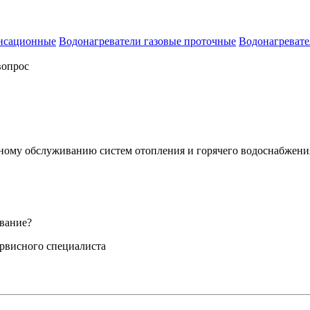
енсационные
Водонагреватели газовые проточные
Водонагревате
вопрос
сному обслуживанию систем отопления и горячего водоснабжени
вание?
ервисного специалиста