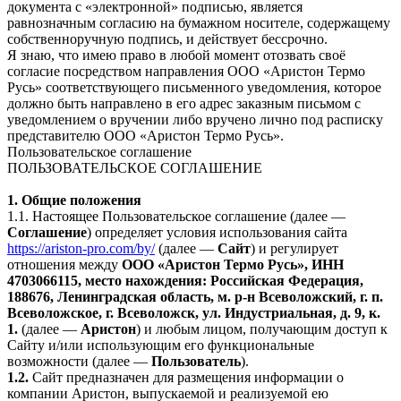
документа с «электронной» подписью, является
равнозначным согласию на бумажном носителе, содержащему
собственноручную подпись, и действует бессрочно.
Я знаю, что имею право в любой момент отозвать своё
согласие посредством направления ООО «Аристон Термо
Русь» соответствующего письменного уведомления, которое
должно быть направлено в его адрес заказным письмом с
уведомлением о вручении либо вручено лично под расписку
представителю ООО «Аристон Термо Русь».
Пользовательское соглашение
ПОЛЬЗОВАТЕЛЬСКОЕ СОГЛАШЕНИЕ
1. Общие положения
1.1. Настоящее Пользовательское соглашение (далее —
Соглашение
) определяет условия использования сайта
https://ariston-pro.com/by/
(далее —
Сайт
) и регулирует
отношения между
ООО «Аристон Термо Русь», ИНН
4703066115, место нахождения: Российская Федерация,
188676, Ленинградская область, м. р-н Всеволожский, г. п.
Всеволожское, г. Всеволожск, ул. Индустриальная, д. 9, к.
1.
(далее —
Аристон
) и любым лицом, получающим доступ к
Сайту и/или использующим его функциональные
возможности (далее —
Пользователь
).
1.2.
Сайт предназначен для размещения информации о
компании Аристон, выпускаемой и реализуемой ею