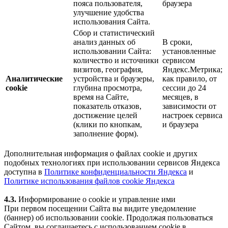
пояса пользователя,
браузера
улучшение удобства
использования Сайта.
Сбор и статистический
анализ данных об
В сроки,
использовании Сайта:
установленные
количество и источники
сервисом
визитов, география,
Яндекс.Метрика;
Аналитические
устройства и браузеры,
как правило, от
cookie
глубина просмотра,
сессии до 24
время на Сайте,
месяцев, в
показатель отказов,
зависимости от
достижение целей
настроек сервиса
(клики по кнопкам,
и браузера
заполнение форм).
Дополнительная информация о файлах cookie и других
подобных технологиях при использовании сервисов Яндекса
доступна в
Политике конфиденциальности Яндекса
и
Политике использования файлов cookie Яндекса
4.3.
Информирование о cookie и управление ими
При первом посещении Сайта вы видите уведомление
(баннер) об использовании cookie. Продолжая пользоваться
Сайтом, вы соглашаетесь с использованием cookie в