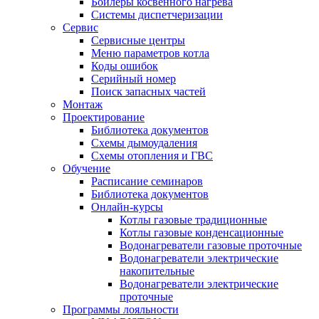
Бойлеры косвенного нагрева
Системы диспетчеризации
Сервис
Сервисные центры
Меню параметров котла
Коды ошибок
Серийный номер
Поиск запасных частей
Монтаж
Проектирование
Библиотека документов
Схемы дымоудаления
Схемы отопления и ГВС
Обучение
Расписание семинаров
Библиотека документов
Онлайн-курсы
Котлы газовые традиционные
Котлы газовые конденсационные
Водонагреватели газовые проточные
Водонагреватели электрические
накопительные
Водонагреватели электрические
проточные
Программы лояльности