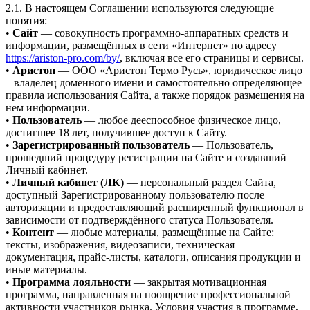
2.1. В настоящем Соглашении используются следующие
понятия:
•
Сайт
— совокупность программно-аппаратных средств и
информации, размещённых в сети «Интернет» по адресу
https://ariston-pro.com/by/
, включая все его страницы и сервисы.
•
Аристон
— ООО «Аристон Термо Русь», юридическое лицо
– владелец доменного имени и самостоятельно определяющее
правила использования Сайта, а также порядок размещения на
нем информации.
•
Пользователь
— любое дееспособное физическое лицо,
достигшее 18 лет, получившее доступ к Сайту.
•
Зарегистрированный пользователь
— Пользователь,
прошедший процедуру регистрации на Сайте и создавший
Личный кабинет.
•
Личный кабинет (ЛК)
— персональный раздел Сайта,
доступный Зарегистрированному пользователю после
авторизации и предоставляющий расширенный функционал в
зависимости от подтверждённого статуса Пользователя.
•
Контент
— любые материалы, размещённые на Сайте:
тексты, изображения, видеозаписи, техническая
документация, прайс-листы, каталоги, описания продукции и
иные материалы.
•
Программа лояльности
— закрытая мотивационная
программа, направленная на поощрение профессиональной
активности участников рынка. Условия участия в программе,