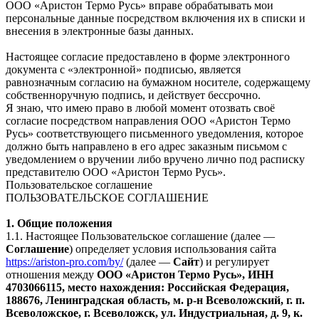
ООО «Аристон Термо Русь» вправе обрабатывать мои
персональные данные посредством включения их в списки и
внесения в электронные базы данных.
Настоящее согласие предоставлено в форме электронного
документа с «электронной» подписью, является
равнозначным согласию на бумажном носителе, содержащему
собственноручную подпись, и действует бессрочно.
Я знаю, что имею право в любой момент отозвать своё
согласие посредством направления ООО «Аристон Термо
Русь» соответствующего письменного уведомления, которое
должно быть направлено в его адрес заказным письмом с
уведомлением о вручении либо вручено лично под расписку
представителю ООО «Аристон Термо Русь».
Пользовательское соглашение
ПОЛЬЗОВАТЕЛЬСКОЕ СОГЛАШЕНИЕ
1. Общие положения
1.1. Настоящее Пользовательское соглашение (далее —
Соглашение
) определяет условия использования сайта
https://ariston-pro.com/by/
(далее —
Сайт
) и регулирует
отношения между
ООО «Аристон Термо Русь», ИНН
4703066115, место нахождения: Российская Федерация,
188676, Ленинградская область, м. р-н Всеволожский, г. п.
Всеволожское, г. Всеволожск, ул. Индустриальная, д. 9, к.