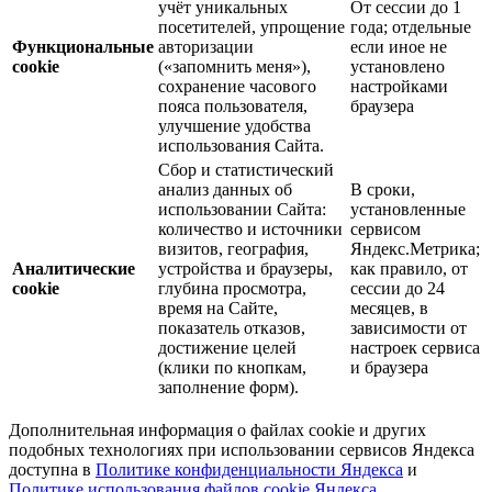
учёт уникальных
От сессии до 1
посетителей, упрощение
года; отдельные
Функциональные
авторизации
если иное не
cookie
(«запомнить меня»),
установлено
сохранение часового
настройками
пояса пользователя,
браузера
улучшение удобства
использования Сайта.
Сбор и статистический
анализ данных об
В сроки,
использовании Сайта:
установленные
количество и источники
сервисом
визитов, география,
Яндекс.Метрика;
Аналитические
устройства и браузеры,
как правило, от
cookie
глубина просмотра,
сессии до 24
время на Сайте,
месяцев, в
показатель отказов,
зависимости от
достижение целей
настроек сервиса
(клики по кнопкам,
и браузера
заполнение форм).
Дополнительная информация о файлах cookie и других
подобных технологиях при использовании сервисов Яндекса
доступна в
Политике конфиденциальности Яндекса
и
Политике использования файлов cookie Яндекса