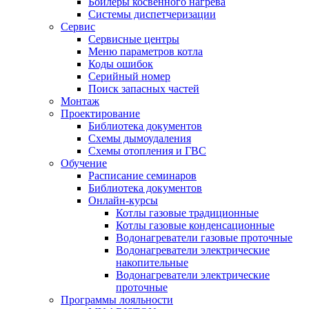
Бойлеры косвенного нагрева
Системы диспетчеризации
Сервис
Сервисные центры
Меню параметров котла
Коды ошибок
Серийный номер
Поиск запасных частей
Монтаж
Проектирование
Библиотека документов
Схемы дымоудаления
Схемы отопления и ГВС
Обучение
Расписание семинаров
Библиотека документов
Онлайн-курсы
Котлы газовые традиционные
Котлы газовые конденсационные
Водонагреватели газовые проточные
Водонагреватели электрические
накопительные
Водонагреватели электрические
проточные
Программы лояльности