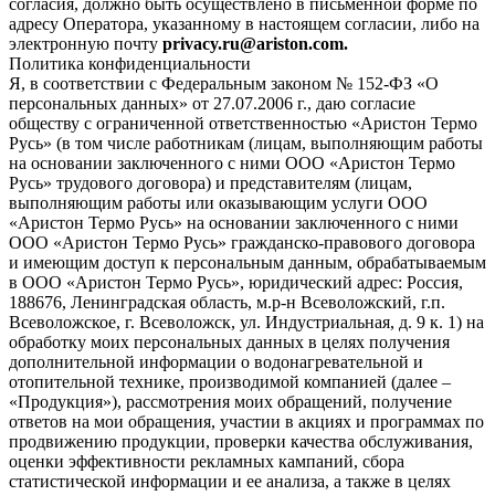
согласия, должно быть осуществлено в письменной форме по
адресу Оператора, указанному в настоящем согласии, либо на
электронную почту
privacy.ru@ariston.com.
Политика конфиденциальности
Я, в соответствии с Федеральным законом № 152-ФЗ «О
персональных данных» от 27.07.2006 г., даю согласие
обществу с ограниченной ответственностью «Аристон Термо
Русь» (в том числе работникам (лицам, выполняющим работы
на основании заключенного с ними ООО «Аристон Термо
Русь» трудового договора) и представителям (лицам,
выполняющим работы или оказывающим услуги ООО
«Аристон Термо Русь» на основании заключенного с ними
ООО «Аристон Термо Русь» гражданско-правового договора
и имеющим доступ к персональным данным, обрабатываемым
в ООО «Аристон Термо Русь», юридический адрес: Россия,
188676, Ленинградская область, м.р-н Всеволожский, г.п.
Всеволожское, г. Всеволожск, ул. Индустриальная, д. 9 к. 1) на
обработку моих персональных данных в целях получения
дополнительной информации о водонагревательной и
отопительной технике, производимой компанией (далее –
«Продукция»), рассмотрения моих обращений, получение
ответов на мои обращения, участии в акциях и программах по
продвижению продукции, проверки качества обслуживания,
оценки эффективности рекламных кампаний, сбора
статистической информации и ее анализа, а также в целях