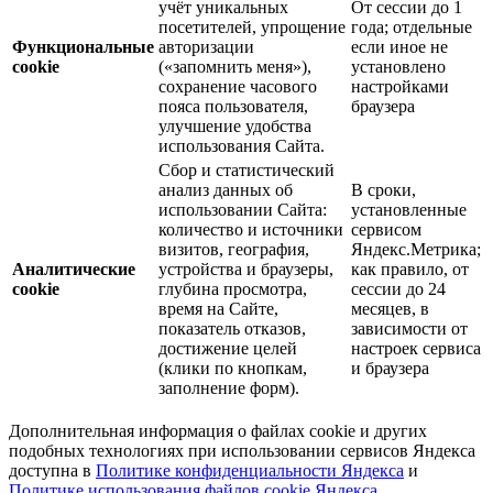
учёт уникальных
От сессии до 1
посетителей, упрощение
года; отдельные
Функциональные
авторизации
если иное не
cookie
(«запомнить меня»),
установлено
сохранение часового
настройками
пояса пользователя,
браузера
улучшение удобства
использования Сайта.
Сбор и статистический
анализ данных об
В сроки,
использовании Сайта:
установленные
количество и источники
сервисом
визитов, география,
Яндекс.Метрика;
Аналитические
устройства и браузеры,
как правило, от
cookie
глубина просмотра,
сессии до 24
время на Сайте,
месяцев, в
показатель отказов,
зависимости от
достижение целей
настроек сервиса
(клики по кнопкам,
и браузера
заполнение форм).
Дополнительная информация о файлах cookie и других
подобных технологиях при использовании сервисов Яндекса
доступна в
Политике конфиденциальности Яндекса
и
Политике использования файлов cookie Яндекса