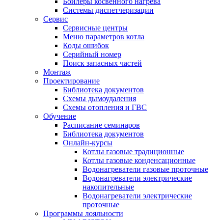
Бойлеры косвенного нагрева
Системы диспетчеризации
Сервис
Сервисные центры
Меню параметров котла
Коды ошибок
Серийный номер
Поиск запасных частей
Монтаж
Проектирование
Библиотека документов
Схемы дымоудаления
Схемы отопления и ГВС
Обучение
Расписание семинаров
Библиотека документов
Онлайн-курсы
Котлы газовые традиционные
Котлы газовые конденсационные
Водонагреватели газовые проточные
Водонагреватели электрические
накопительные
Водонагреватели электрические
проточные
Программы лояльности