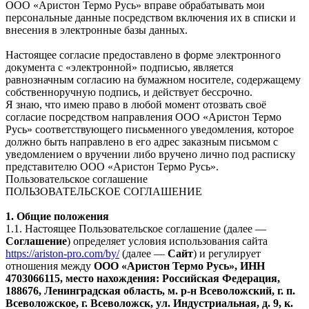
ООО «Аристон Термо Русь» вправе обрабатывать мои
персональные данные посредством включения их в списки и
внесения в электронные базы данных.
Настоящее согласие предоставлено в форме электронного
документа с «электронной» подписью, является
равнозначным согласию на бумажном носителе, содержащему
собственноручную подпись, и действует бессрочно.
Я знаю, что имею право в любой момент отозвать своё
согласие посредством направления ООО «Аристон Термо
Русь» соответствующего письменного уведомления, которое
должно быть направлено в его адрес заказным письмом с
уведомлением о вручении либо вручено лично под расписку
представителю ООО «Аристон Термо Русь».
Пользовательское соглашение
ПОЛЬЗОВАТЕЛЬСКОЕ СОГЛАШЕНИЕ
1. Общие положения
1.1. Настоящее Пользовательское соглашение (далее —
Соглашение
) определяет условия использования сайта
https://ariston-pro.com/by/
(далее —
Сайт
) и регулирует
отношения между
ООО «Аристон Термо Русь», ИНН
4703066115, место нахождения: Российская Федерация,
188676, Ленинградская область, м. р-н Всеволожский, г. п.
Всеволожское, г. Всеволожск, ул. Индустриальная, д. 9, к.