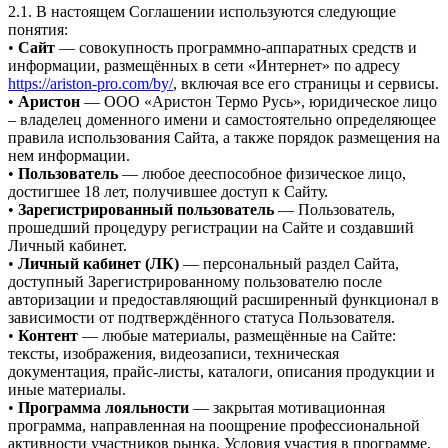
2.1. В настоящем Соглашении используются следующие
понятия:
•
Сайт
— совокупность программно-аппаратных средств и
информации, размещённых в сети «Интернет» по адресу
https://ariston-pro.com/by/
, включая все его страницы и сервисы.
•
Аристон
— ООО «Аристон Термо Русь», юридическое лицо
– владелец доменного имени и самостоятельно определяющее
правила использования Сайта, а также порядок размещения на
нем информации.
•
Пользователь
— любое дееспособное физическое лицо,
достигшее 18 лет, получившее доступ к Сайту.
•
Зарегистрированный пользователь
— Пользователь,
прошедший процедуру регистрации на Сайте и создавший
Личный кабинет.
•
Личный кабинет (ЛК)
— персональный раздел Сайта,
доступный Зарегистрированному пользователю после
авторизации и предоставляющий расширенный функционал в
зависимости от подтверждённого статуса Пользователя.
•
Контент
— любые материалы, размещённые на Сайте:
тексты, изображения, видеозаписи, техническая
документация, прайс-листы, каталоги, описания продукции и
иные материалы.
•
Программа лояльности
— закрытая мотивационная
программа, направленная на поощрение профессиональной
активности участников рынка. Условия участия в программе,