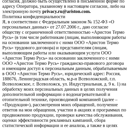
согласия, должно быть осуществлено в письменной форме по
адресу Оператора, указанному в настоящем согласии, либо на
электронную почту
privacy.ru@ariston.com.
Политика конфиденциальности
Я, в соответствии с Федеральным законом № 152-ФЗ «О
персональных данных» от 27.07.2006 г., даю согласие
обществу с ограниченной ответственностью «Аристон Термо
Русь» (в том числе работникам (лицам, выполняющим работы
на основании заключенного с ними ООО «Аристон Термо
Русь» трудового договора) и представителям (лицам,
выполняющим работы или оказывающим услуги ООО
«Аристон Термо Русь» на основании заключенного с ними
ООО «Аристон Термо Русь» гражданско-правового договора
и имеющим доступ к персональным данным, обрабатываемым
в ООО «Аристон Термо Русь», юридический адрес: Россия,
188676, Ленинградская область, м.р-н Всеволожский, г.п.
Всеволожское, г. Всеволожск, ул. Индустриальная, д. 9 к. 1) на
обработку моих персональных данных в целях получения
дополнительной информации о водонагревательной и
отопительной технике, производимой компанией (далее –
«Продукция»), рассмотрения моих обращений, получение
ответов на мои обращения, участии в акциях и программах по
продвижению продукции, проверки качества обслуживания,
оценки эффективности рекламных кампаний, сбора
статистической информации и ее анализа, а также в целях