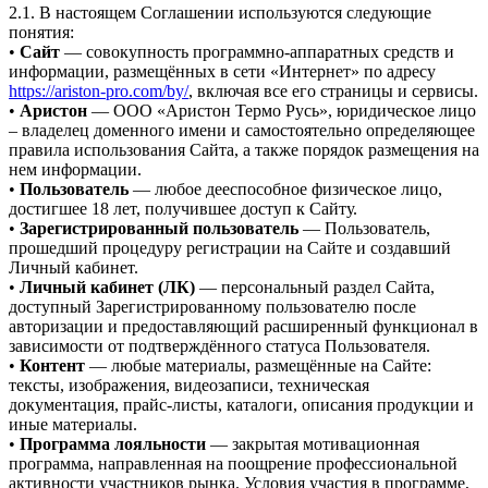
2.1. В настоящем Соглашении используются следующие
понятия:
•
Сайт
— совокупность программно-аппаратных средств и
информации, размещённых в сети «Интернет» по адресу
https://ariston-pro.com/by/
, включая все его страницы и сервисы.
•
Аристон
— ООО «Аристон Термо Русь», юридическое лицо
– владелец доменного имени и самостоятельно определяющее
правила использования Сайта, а также порядок размещения на
нем информации.
•
Пользователь
— любое дееспособное физическое лицо,
достигшее 18 лет, получившее доступ к Сайту.
•
Зарегистрированный пользователь
— Пользователь,
прошедший процедуру регистрации на Сайте и создавший
Личный кабинет.
•
Личный кабинет (ЛК)
— персональный раздел Сайта,
доступный Зарегистрированному пользователю после
авторизации и предоставляющий расширенный функционал в
зависимости от подтверждённого статуса Пользователя.
•
Контент
— любые материалы, размещённые на Сайте:
тексты, изображения, видеозаписи, техническая
документация, прайс-листы, каталоги, описания продукции и
иные материалы.
•
Программа лояльности
— закрытая мотивационная
программа, направленная на поощрение профессиональной
активности участников рынка. Условия участия в программе,