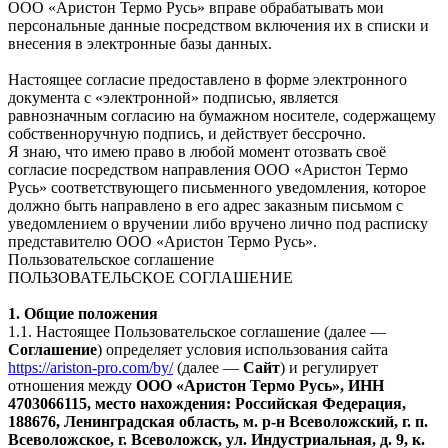
ООО «Аристон Термо Русь» вправе обрабатывать мои
персональные данные посредством включения их в списки и
внесения в электронные базы данных.
Настоящее согласие предоставлено в форме электронного
документа с «электронной» подписью, является
равнозначным согласию на бумажном носителе, содержащему
собственноручную подпись, и действует бессрочно.
Я знаю, что имею право в любой момент отозвать своё
согласие посредством направления ООО «Аристон Термо
Русь» соответствующего письменного уведомления, которое
должно быть направлено в его адрес заказным письмом с
уведомлением о вручении либо вручено лично под расписку
представителю ООО «Аристон Термо Русь».
Пользовательское соглашение
ПОЛЬЗОВАТЕЛЬСКОЕ СОГЛАШЕНИЕ
1. Общие положения
1.1. Настоящее Пользовательское соглашение (далее —
Соглашение
) определяет условия использования сайта
https://ariston-pro.com/by/
(далее —
Сайт
) и регулирует
отношения между
ООО «Аристон Термо Русь», ИНН
4703066115, место нахождения: Российская Федерация,
188676, Ленинградская область, м. р-н Всеволожский, г. п.
Всеволожское, г. Всеволожск, ул. Индустриальная, д. 9, к.