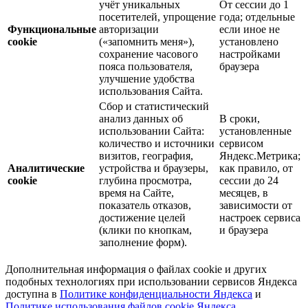
учёт уникальных
От сессии до 1
посетителей, упрощение
года; отдельные
Функциональные
авторизации
если иное не
cookie
(«запомнить меня»),
установлено
сохранение часового
настройками
пояса пользователя,
браузера
улучшение удобства
использования Сайта.
Сбор и статистический
анализ данных об
В сроки,
использовании Сайта:
установленные
количество и источники
сервисом
визитов, география,
Яндекс.Метрика;
Аналитические
устройства и браузеры,
как правило, от
cookie
глубина просмотра,
сессии до 24
время на Сайте,
месяцев, в
показатель отказов,
зависимости от
достижение целей
настроек сервиса
(клики по кнопкам,
и браузера
заполнение форм).
Дополнительная информация о файлах cookie и других
подобных технологиях при использовании сервисов Яндекса
доступна в
Политике конфиденциальности Яндекса
и
Политике использования файлов cookie Яндекса