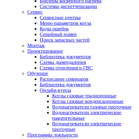
Бойлеры косвенного нагрева
Системы диспетчеризации
Сервис
Сервисные центры
Меню параметров котла
Коды ошибок
Серийный номер
Поиск запасных частей
Монтаж
Проектирование
Библиотека документов
Схемы дымоудаления
Схемы отопления и ГВС
Обучение
Расписание семинаров
Библиотека документов
Онлайн-курсы
Котлы газовые традиционные
Котлы газовые конденсационные
Водонагреватели газовые проточные
Водонагреватели электрические
накопительные
Водонагреватели электрические
проточные
Программы лояльности