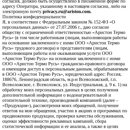
согласия, должно быть осуществлено в письменной форме по
адресу Оператора, указанному в настоящем согласии, либо на
электронную почту
privacy.ru@ariston.com.
Политика конфиденциальности
Я, в соответствии с Федеральным законом № 152-ФЗ «О
персональных данных» от 27.07.2006 г., даю согласие
обществу с ограниченной ответственностью «Аристон Термо
Русь» (в том числе работникам (лицам, выполняющим работы
на основании заключенного с ними ООО «Аристон Термо
Русь» трудового договора) и представителям (лицам,
выполняющим работы или оказывающим услуги ООО
«Аристон Термо Русь» на основании заключенного с ними
ООО «Аристон Термо Русь» гражданско-правового договора
и имеющим доступ к персональным данным, обрабатываемым
в ООО «Аристон Термо Русь», юридический адрес: Россия,
188676, Ленинградская область, м.р-н Всеволожский, г.п.
Всеволожское, г. Всеволожск, ул. Индустриальная, д. 9 к. 1) на
обработку моих персональных данных в целях получения
дополнительной информации о водонагревательной и
отопительной технике, производимой компанией (далее –
«Продукция»), рассмотрения моих обращений, получение
ответов на мои обращения, участии в акциях и программах по
продвижению продукции, проверки качества обслуживания,
оценки эффективности рекламных кампаний, сбора
статистической информации и ее анализа, а также в целях