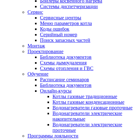
Бойлеры косвенного нагрева
Системы диспетчеризации
Сервис
Сервисные центры
Меню параметров котла
Коды ошибок
Серийный номер
Поиск запасных частей
Монтаж
Проектирование
Библиотека документов
Схемы дымоудаления
Схемы отопления и ГВС
Обучение
Расписание семинаров
Библиотека документов
Онлайн-курсы
Котлы газовые традиционные
Котлы газовые конденсационные
Водонагреватели газовые проточные
Водонагреватели электрические
накопительные
Водонагреватели электрические
проточные
Программы лояльности