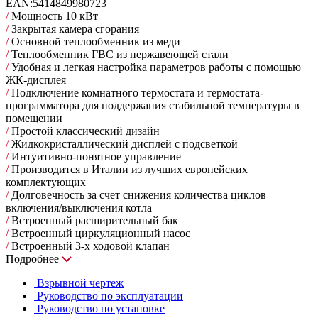
EAN:
5414849980723
/
Мощность 10 кВт
/
Закрытая камера сгорания
/
Основной теплообменник из меди
/
Теплообменник ГВС из нержавеющей стали
/
Удобная и легкая настройка параметров работы с помощью
ЖК-дисплея
/
Подключение комнатного термостата и термостата-
программатора для поддержания стабильной температуры в
помещении
/
Простой классический дизайн
/
Жидкокристаллический дисплей с подсветкой
/
Интуитивно-понятное управление
/
Производится в Италии из лучших европейских
комплектующих
/
Долговечность за счет снижения количества циклов
включения/выключения котла
/
Встроенный расширительный бак
/
Встроенный циркуляционный насос
/
Встроенный 3-х ходовой клапан
Подробнее
Взрывной чертеж
Руководство по эксплуатации
Руководство по установке