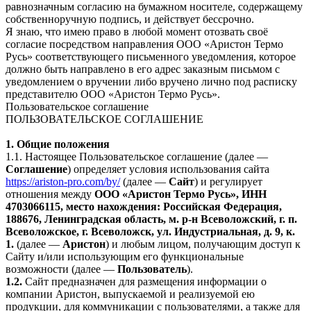
равнозначным согласию на бумажном носителе, содержащему
собственноручную подпись, и действует бессрочно.
Я знаю, что имею право в любой момент отозвать своё
согласие посредством направления ООО «Аристон Термо
Русь» соответствующего письменного уведомления, которое
должно быть направлено в его адрес заказным письмом с
уведомлением о вручении либо вручено лично под расписку
представителю ООО «Аристон Термо Русь».
Пользовательское соглашение
ПОЛЬЗОВАТЕЛЬСКОЕ СОГЛАШЕНИЕ
1. Общие положения
1.1. Настоящее Пользовательское соглашение (далее —
Соглашение
) определяет условия использования сайта
https://ariston-pro.com/by/
(далее —
Сайт
) и регулирует
отношения между
ООО «Аристон Термо Русь», ИНН
4703066115, место нахождения: Российская Федерация,
188676, Ленинградская область, м. р-н Всеволожский, г. п.
Всеволожское, г. Всеволожск, ул. Индустриальная, д. 9, к.
1.
(далее —
Аристон
) и любым лицом, получающим доступ к
Сайту и/или использующим его функциональные
возможности (далее —
Пользователь
).
1.2.
Сайт предназначен для размещения информации о
компании Аристон, выпускаемой и реализуемой ею
продукции, для коммуникации с пользователями, а также для