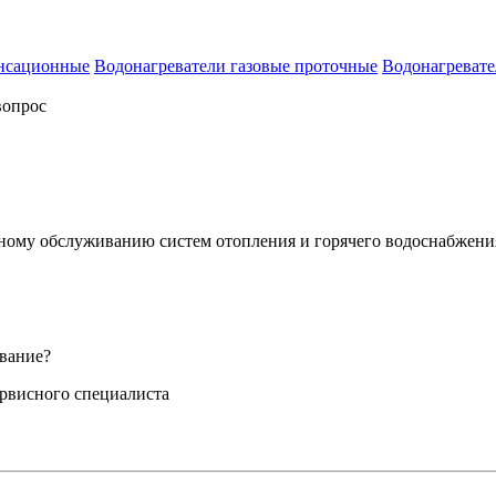
енсационные
Водонагреватели газовые проточные
Водонагревате
вопрос
сному обслуживанию систем отопления и горячего водоснабжени
вание?
ервисного специалиста