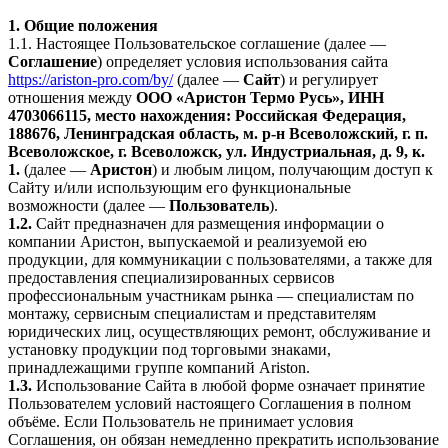
1. Общие положения
1.1. Настоящее Пользовательское соглашение (далее —
Соглашение
) определяет условия использования сайта
https://ariston-pro.com/by/
(далее —
Сайт
) и регулирует
отношения между
ООО «Аристон Термо Русь», ИНН
4703066115, место нахождения: Российская Федерация,
188676, Ленинградская область, м. р-н Всеволожский, г. п.
Всеволожское, г. Всеволожск, ул. Индустриальная, д. 9, к.
1.
(далее —
Аристон
) и любым лицом, получающим доступ к
Сайту и/или использующим его функциональные
возможности (далее —
Пользователь
).
1.2.
Сайт предназначен для размещения информации о
компании Аристон, выпускаемой и реализуемой ею
продукции, для коммуникации с пользователями, а также для
предоставления специализированных сервисов
профессиональным участникам рынка — специалистам по
монтажу, сервисным специалистам и представителям
юридических лиц, осуществляющих ремонт, обслуживание и
установку продукции под торговыми знаками,
принадлежащими группе компаний Ariston.
1.3.
Использование Сайта в любой форме означает принятие
Пользователем условий настоящего Соглашения в полном
объёме. Если Пользователь не принимает условия
Соглашения, он обязан немедленно прекратить использование