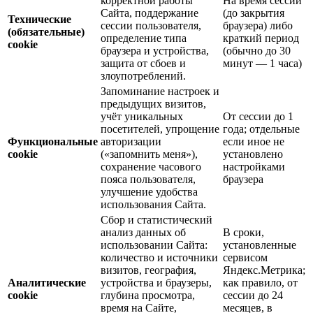
корректной работы
На время сессии
Сайта, поддержание
(до закрытия
Технические
сессии пользователя,
браузера) либо
(обязательные)
определение типа
краткий период
cookie
браузера и устройства,
(обычно до 30
защита от сбоев и
минут — 1 часа)
злоупотреблений.
Запоминание настроек и
предыдущих визитов,
учёт уникальных
От сессии до 1
посетителей, упрощение
года; отдельные
Функциональные
авторизации
если иное не
cookie
(«запомнить меня»),
установлено
сохранение часового
настройками
пояса пользователя,
браузера
улучшение удобства
использования Сайта.
Сбор и статистический
анализ данных об
В сроки,
использовании Сайта:
установленные
количество и источники
сервисом
визитов, география,
Яндекс.Метрика;
Аналитические
устройства и браузеры,
как правило, от
cookie
глубина просмотра,
сессии до 24
время на Сайте,
месяцев, в