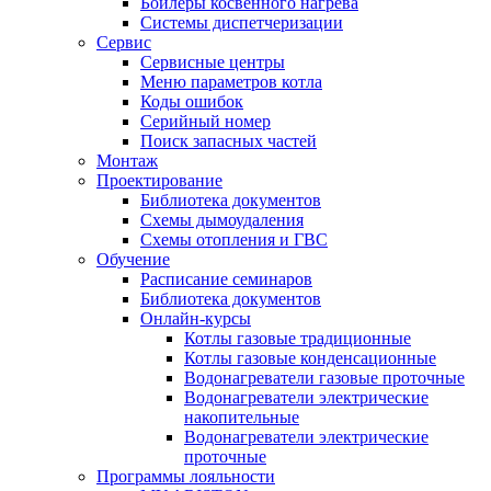
Бойлеры косвенного нагрева
Системы диспетчеризации
Сервис
Сервисные центры
Меню параметров котла
Коды ошибок
Серийный номер
Поиск запасных частей
Монтаж
Проектирование
Библиотека документов
Схемы дымоудаления
Схемы отопления и ГВС
Обучение
Расписание семинаров
Библиотека документов
Онлайн-курсы
Котлы газовые традиционные
Котлы газовые конденсационные
Водонагреватели газовые проточные
Водонагреватели электрические
накопительные
Водонагреватели электрические
проточные
Программы лояльности