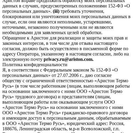
Аристон вправе продолжить обработку моих персональных
данных в случаях, предусмотренных положениями 152-ФЗ «О
персональных данных».
(iii)
требовать уточнения,
блокирования или уничтожения моих персональных данных в
случае, если они являются неполными, устаревшими,
неточными, незаконно полученными или не являются
необходимыми для заявленных целей обработки.
Обращение к Аристон для реализации и защиты моих прав и
законных интересов, в том числе для отзыва настоящего
согласия, должно быть осуществлено в письменной форме по
адресу Оператора, указанному в настоящем согласии, либо на
электронную почту
privacy.ru@ariston.com.
Политика конфиденциальности
Я, в соответствии с Федеральным законом № 152-ФЗ «О
персональных данных» от 27.07.2006 г., даю согласие
обществу с ограниченной ответственностью «Аристон Термо
Русь» (в том числе работникам (лицам, выполняющим работы
на основании заключенного с ними ООО «Аристон Термо
Русь» трудового договора) и представителям (лицам,
выполняющим работы или оказывающим услуги ООО
«Аристон Термо Русь» на основании заключенного с ними
ООО «Аристон Термо Русь» гражданско-правового договора
и имеющим доступ к персональным данным, обрабатываемым
в ООО «Аристон Термо Русь», юридический адрес: Россия,
188676, Ленинградская область, м.р-н Всеволожский, г.п.